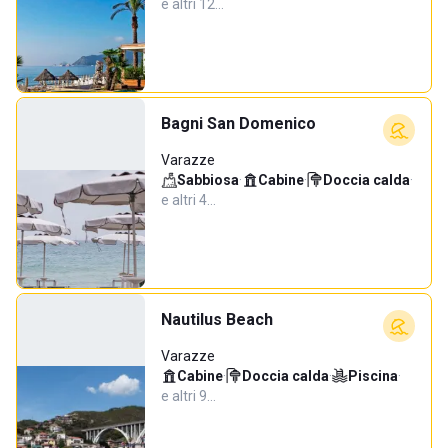
e altri 12…
Bagni San Domenico
Varazze
Sabbiosa
·
Cabine
·
Doccia calda
·
e altri 4…
Nautilus Beach
Varazze
Cabine
·
Doccia calda
·
Piscina
·
e altri 9…