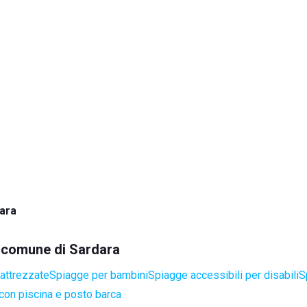
ara
el comune di Sardara
attrezzate
Spiagge per bambini
Spiagge accessibili per disabili
S
con piscina e posto barca