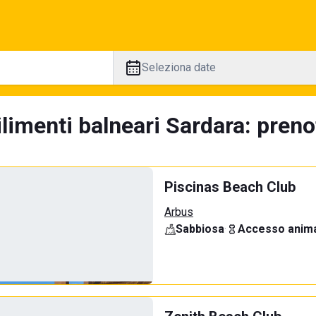
Seleziona date
limenti balneari Sardara: preno
Piscinas Beach Club
Arbus
Sabbiosa
·
Accesso anima