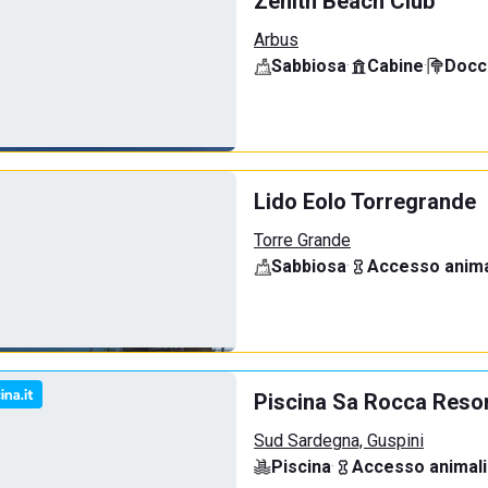
Zenith Beach Club
Arbus
Sabbiosa
·
Cabine
·
Docci
Lido Eolo Torregrande
Torre Grande
Sabbiosa
·
Accesso anima
Piscina Sa Rocca Reso
Sud Sardegna, Guspini
Piscina
·
Accesso animali