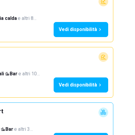
a calda
·
e altri 8…
Vedi disponibilità
li
·
Bar
·
e altri 10…
Vedi disponibilità
rt
·
Bar
·
e altri 3…