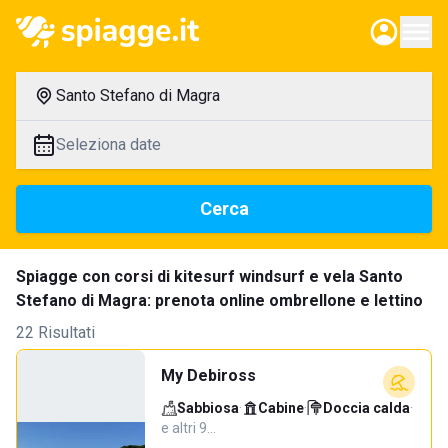
Santo Stefano di Magra
Seleziona date
Cerca
Spiagge con corsi di kitesurf windsurf e vela Santo
Stefano di Magra: prenota online ombrellone e lettino
22 Risultati
My Debiross
Sabbiosa
·
Cabine
·
Doccia calda
·
e altri 9…