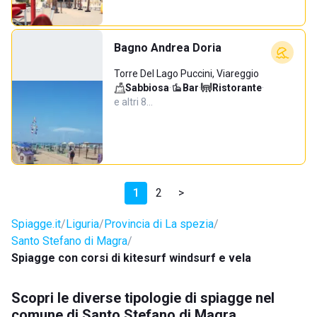
Bagno Andrea Doria
Torre Del Lago Puccini, Viareggio
Sabbiosa
·
Bar
·
Ristorante
·
e altri 8…
1
2
>
Spiagge.it
Liguria
Provincia di La spezia
Santo Stefano di Magra
Spiagge con corsi di kitesurf windsurf e vela
Scopri le diverse tipologie di spiagge nel
comune di Santo Stefano di Magra