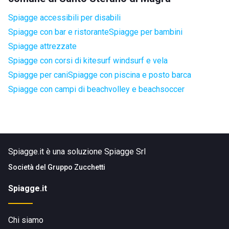
Spiagge accessibili per disabili
Spiagge con bar e ristorante
Spiagge per bambini
Spiagge attrezzate
Spiagge con corsi di kitesurf windsurf e vela
Spiagge per cani
Spiagge con piscina e posto barca
Spiagge con campi di beachvolley e beachsoccer
Spiagge.it è una soluzione Spiagge Srl
Società del
Gruppo Zucchetti
Spiagge.it
Chi siamo