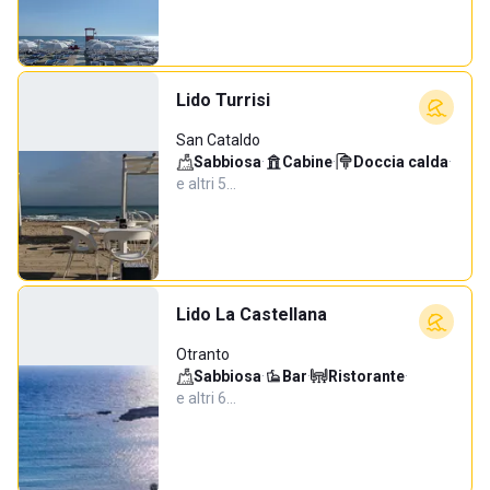
Lido Turrisi
San Cataldo
Sabbiosa
·
Cabine
·
Doccia calda
·
e altri 5…
Lido La Castellana
Otranto
Sabbiosa
·
Bar
·
Ristorante
·
e altri 6…