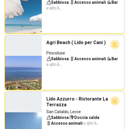
Sabbiosa
·
Accesso animali
·
Bar
·
e altri 6…
Agri Beach ( Lido per Cani )
Pescoluse
Sabbiosa
·
Accesso animali
·
Bar
·
e altri 6…
Lido Azzurro - Ristorante La
Terrazza
San Cataldo, Lecce
Sabbiosa
·
Doccia calda
·
Accesso animali
·
e altri 6…