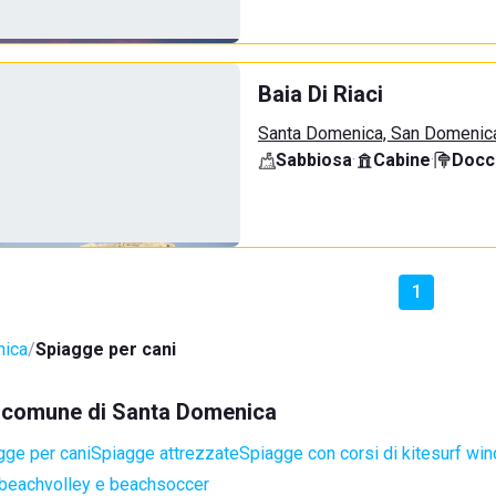
Baia Di Riaci
Santa Domenica, San Domenic
Sabbiosa
·
Cabine
·
Docci
1
nica
Spiagge per cani
el comune di Santa Domenica
gge per cani
Spiagge attrezzate
Spiagge con corsi di kitesurf win
 beachvolley e beachsoccer