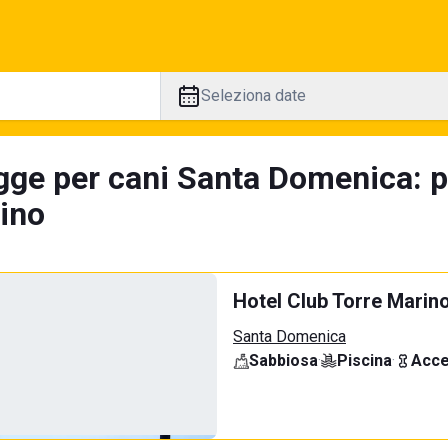
Seleziona date
gge per cani Santa Domenica: p
tino
Hotel Club Torre Marin
Santa Domenica
Sabbiosa
·
Piscina
·
Acce