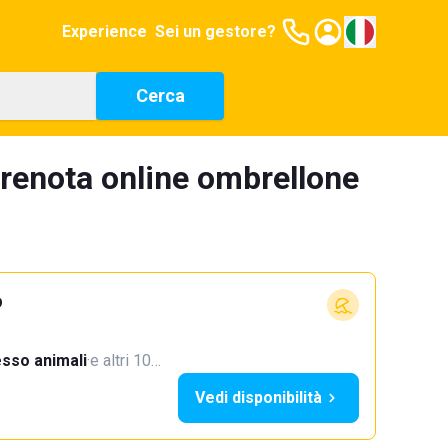
Experience
Sei un gestore?
Cerca
renota online ombrellone
o
sso animali
·
e altri 10…
Vedi disponibilità