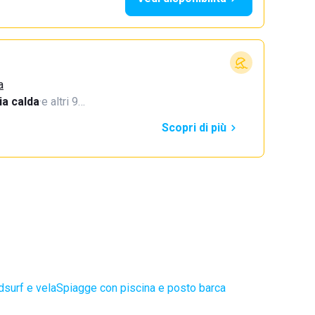
a
a calda
·
e altri 9…
Scopri di più
dsurf e vela
Spiagge con piscina e posto barca