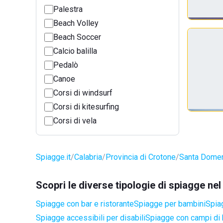
Palestra
Beach Volley
Beach Soccer
Calcio balilla
Pedalò
Canoe
Corsi di windsurf
Corsi di kitesurfing
Corsi di vela
Spiagge.it
Calabria
Provincia di Crotone
Santa Dome
Scopri le diverse tipologie di spiagge n
Spiagge con bar e ristorante
Spiagge per bambini
Spia
Spiagge accessibili per disabili
Spiagge con campi di