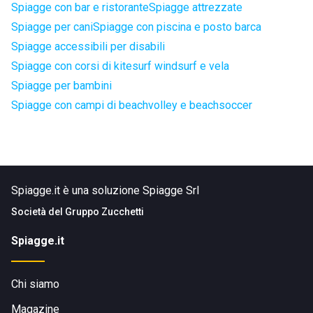
Spiagge con bar e ristorante
Spiagge attrezzate
Spiagge per cani
Spiagge con piscina e posto barca
Spiagge accessibili per disabili
Spiagge con corsi di kitesurf windsurf e vela
Spiagge per bambini
Spiagge con campi di beachvolley e beachsoccer
Spiagge.it è una soluzione Spiagge Srl
Società del
Gruppo Zucchetti
Spiagge.it
Chi siamo
Magazine