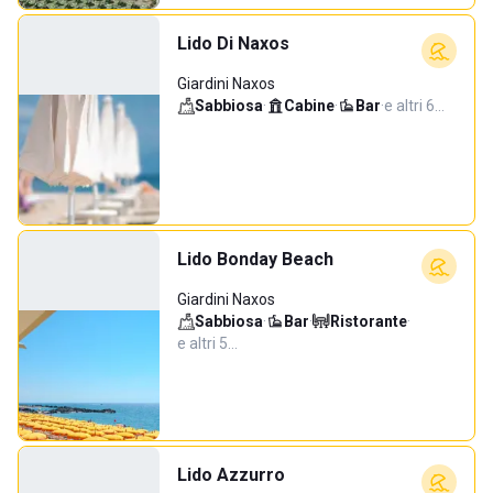
Lido Di Naxos
Giardini Naxos
Sabbiosa
·
Cabine
·
Bar
·
e altri 6…
Lido Bonday Beach
Giardini Naxos
Sabbiosa
·
Bar
·
Ristorante
·
e altri 5…
Lido Azzurro