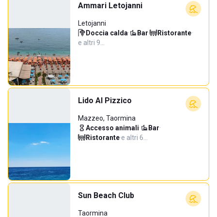
Ammari Letojanni
Letojanni
Doccia calda
·
Bar
·
Ristorante
·
e altri 9…
Lido Al Pizzico
Mazzeo, Taormina
Accesso animali
·
Bar
·
Ristorante
·
e altri 6…
Sun Beach Club
Taormina