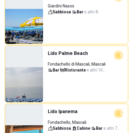
Giardini Naxos
Sabbiosa
·
Bar
·
e altri 8…
Lido Palme Beach
Fondachello di Mascali, Mascali
Bar
·
Ristorante
·
e altri 10…
Lido Ipanema
Fondachello, Mascali
Sabbiosa
·
Cabine
·
Bar
·
e altri 7…