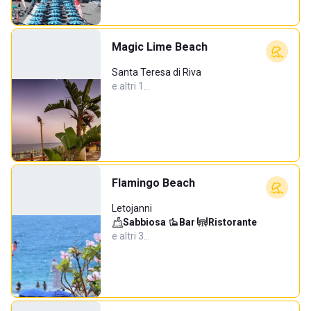
Magic Lime Beach
Santa Teresa di Riva
e altri 1…
Flamingo Beach
Letojanni
Sabbiosa
·
Bar
·
Ristorante
·
e altri 3…