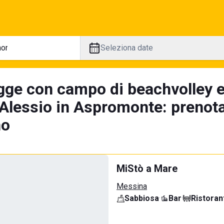
Seleziona date
gge con campo di beachvolley 
'Alessio in Aspromonte: prenota
no
MiStò a Mare
Messina
Sabbiosa
·
Bar
·
Ristoran