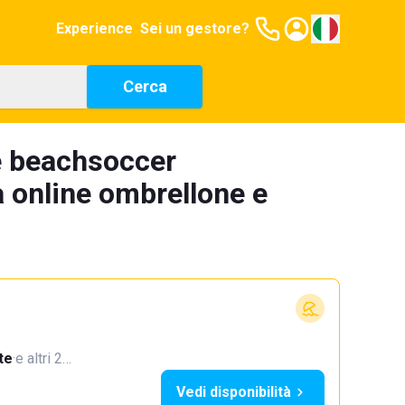
Experience
Sei un gestore?
Cerca
e beachsoccer
 online ombrellone e
te
·
e altri 2…
Vedi disponibilità