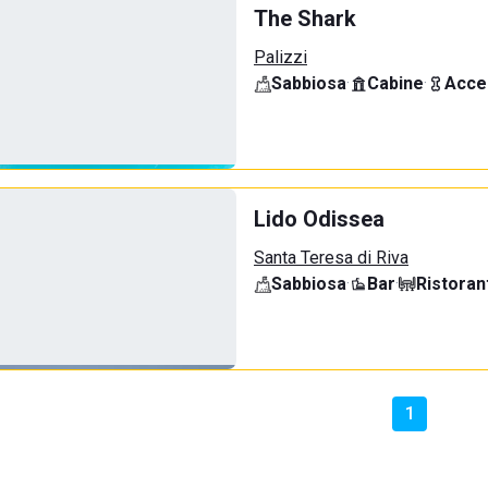
The Shark
Palizzi
Sabbiosa
·
Cabine
·
Acce
Lido Odissea
Santa Teresa di Riva
Sabbiosa
·
Bar
·
Ristoran
1