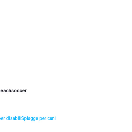
 beachsoccer
er disabili
Spiagge per cani