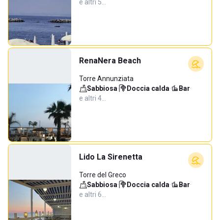
e altri 5…
RenaNera Beach
Torre Annunziata
Sabbiosa
·
Doccia calda
·
Bar
·
e altri 4…
Lido La Sirenetta
Torre del Greco
Sabbiosa
·
Doccia calda
·
Bar
·
e altri 6…