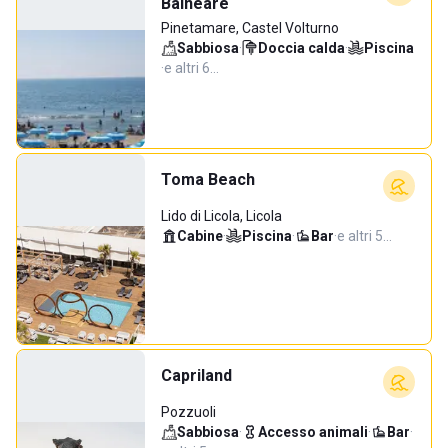
Balneare
Pinetamare, Castel Volturno
Sabbiosa
·
Doccia calda
·
Piscina
·
e altri 6…
Toma Beach
Lido di Licola, Licola
Cabine
·
Piscina
·
Bar
·
e altri 5…
Capriland
Pozzuoli
Sabbiosa
·
Accesso animali
·
Bar
·