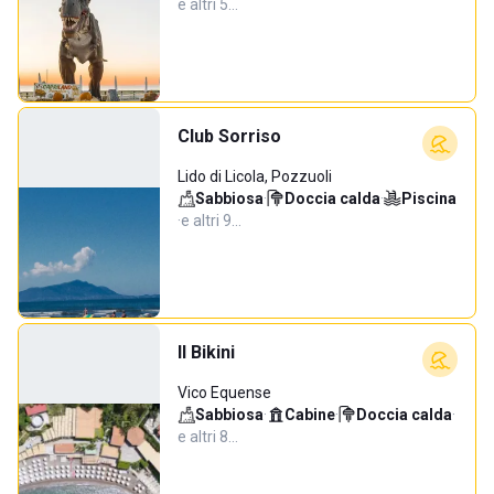
e altri 5…
Club Sorriso
Lido di Licola, Pozzuoli
Sabbiosa
·
Doccia calda
·
Piscina
·
e altri 9…
Il Bikini
Vico Equense
Sabbiosa
·
Cabine
·
Doccia calda
·
e altri 8…