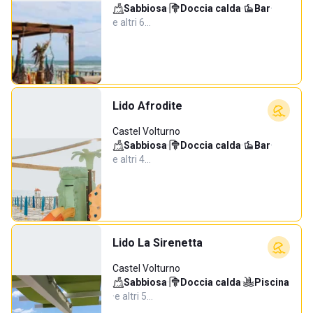
Sabbiosa
·
Doccia calda
·
Bar
·
e altri 6…
Lido Afrodite
Castel Volturno
Sabbiosa
·
Doccia calda
·
Bar
·
e altri 4…
Lido La Sirenetta
Castel Volturno
Sabbiosa
·
Doccia calda
·
Piscina
·
e altri 5…