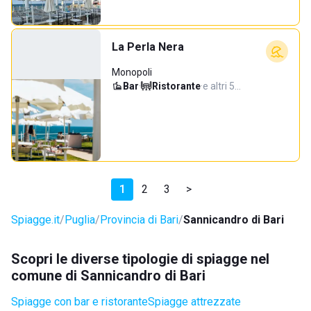
La Perla Nera
Monopoli
Bar
·
Ristorante
·
e altri 5…
1
2
3
>
Spiagge.it
Puglia
Provincia di Bari
Sannicandro di Bari
Scopri le diverse tipologie di spiagge nel
comune di Sannicandro di Bari
Spiagge con bar e ristorante
Spiagge attrezzate