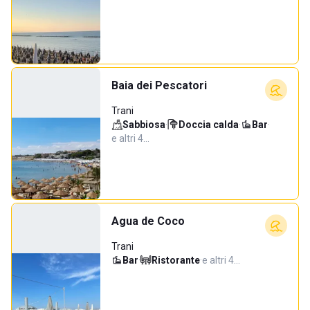
Baia dei Pescatori
Trani
Sabbiosa
·
Doccia calda
·
Bar
·
e altri 4…
Agua de Coco
Trani
Bar
·
Ristorante
·
e altri 4…