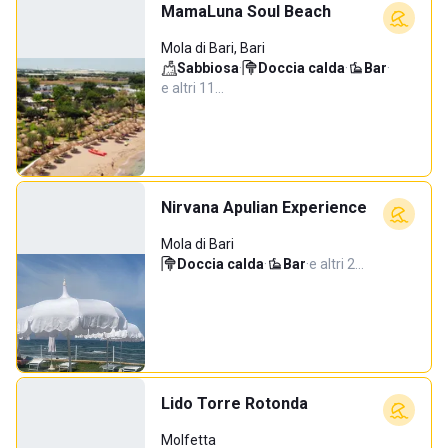
MamaLuna Soul Beach
Mola di Bari, Bari
Sabbiosa
·
Doccia calda
·
Bar
·
e altri 11…
Nirvana Apulian Experience
Mola di Bari
Doccia calda
·
Bar
·
e altri 2…
Lido Torre Rotonda
Molfetta