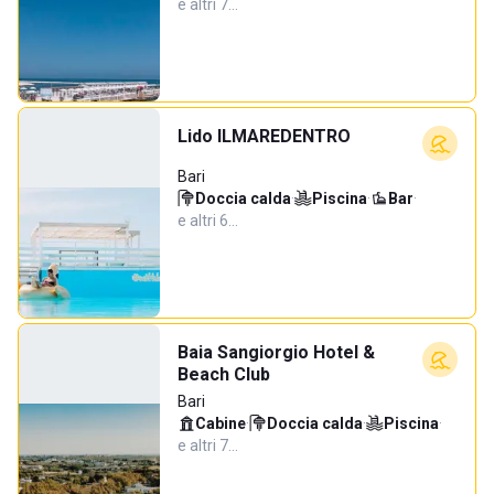
e altri 7…
Lido ILMAREDENTRO
Bari
Doccia calda
·
Piscina
·
Bar
·
e altri 6…
Baia Sangiorgio Hotel &
Beach Club
Bari
Cabine
·
Doccia calda
·
Piscina
·
e altri 7…