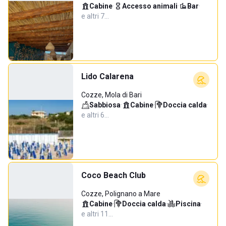
Cabine
·
Accesso animali
·
Bar
·
e altri 7…
Lido Calarena
Cozze, Mola di Bari
Sabbiosa
·
Cabine
·
Doccia calda
·
e altri 6…
Coco Beach Club
Cozze, Polignano a Mare
Cabine
·
Doccia calda
·
Piscina
·
e altri 11…