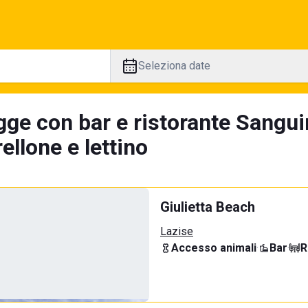
Seleziona date
gge con bar e ristorante Sangui
llone e lettino
Giulietta Beach
Lazise
Accesso animali
·
Bar
·
R