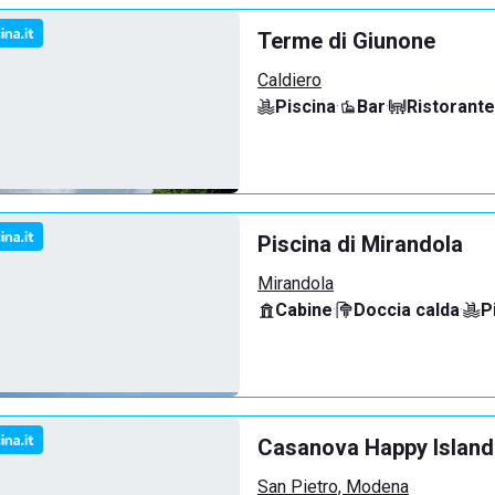
Terme di Giunone
Caldiero
Piscina
·
Bar
·
Ristorante
Piscina di Mirandola
Mirandola
Cabine
·
Doccia calda
·
P
Casanova Happy Island
San Pietro, Modena