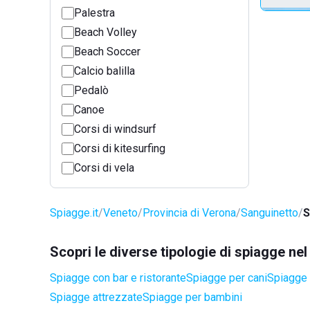
Palestra
Beach Volley
Beach Soccer
Calcio balilla
Pedalò
Canoe
Corsi di windsurf
Corsi di kitesurfing
Corsi di vela
Spiagge.it
Veneto
Provincia di Verona
Sanguinetto
S
Scopri le diverse tipologie di spiagge n
Spiagge con bar e ristorante
Spiagge per cani
Spiagge 
Spiagge attrezzate
Spiagge per bambini