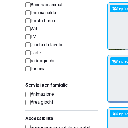
Accesso animali
Doccia calda
Posto barca
WiFi
TV
Giochi da tavolo
Carte
Videogiochi
Piscina
Servizi per famiglie
Animazione
Area giochi
Accessibilità
Spiaggia accessibile a disabili