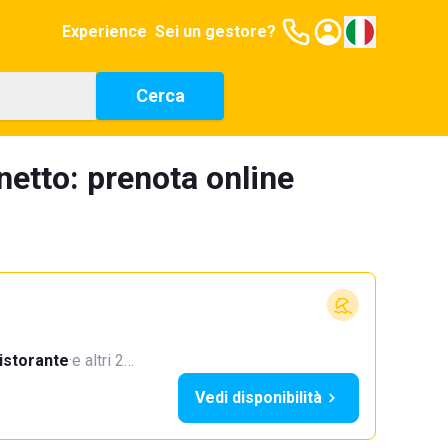
Experience
Sei un gestore?
Cerca
netto: prenota online
istorante
·
e altri 2…
Vedi disponibilità