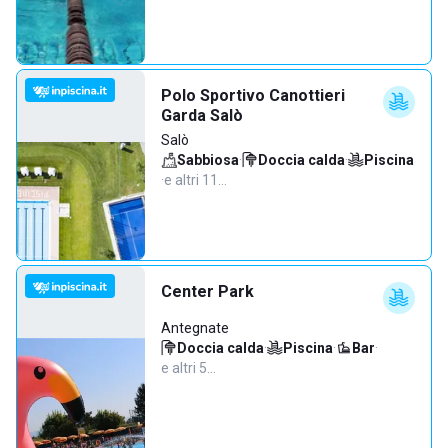
Polo Sportivo Canottieri
Garda Salò
Salò
Sabbiosa
·
Doccia calda
·
Piscina
·
e altri 11…
Center Park
Antegnate
Doccia calda
·
Piscina
·
Bar
·
e altri 5…