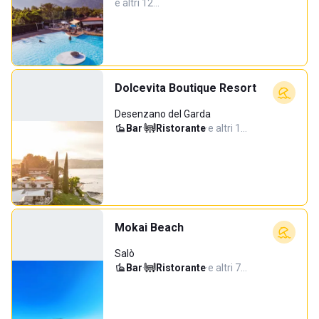
e altri 12…
Dolcevita Boutique Resort
Desenzano del Garda
Bar
·
Ristorante
·
e altri 1…
Mokai Beach
Salò
Bar
·
Ristorante
·
e altri 7…