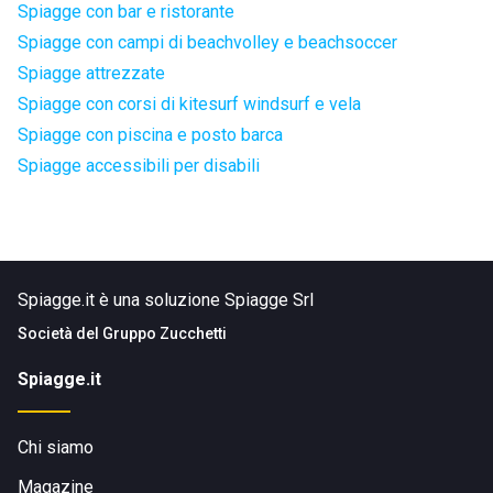
Spiagge con bar e ristorante
Spiagge con campi di beachvolley e beachsoccer
Spiagge attrezzate
Spiagge con corsi di kitesurf windsurf e vela
Spiagge con piscina e posto barca
Spiagge accessibili per disabili
Spiagge.it è una soluzione Spiagge Srl
Società del
Gruppo Zucchetti
Spiagge.it
Chi siamo
Magazine