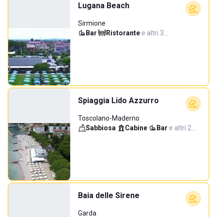
Lugana Beach
Sirmione
Bar
·
Ristorante
·
e altri 3…
Spiaggia Lido Azzurro
Toscolano-Maderno
Sabbiosa
·
Cabine
·
Bar
·
e altri 2…
Baia delle Sirene
Garda