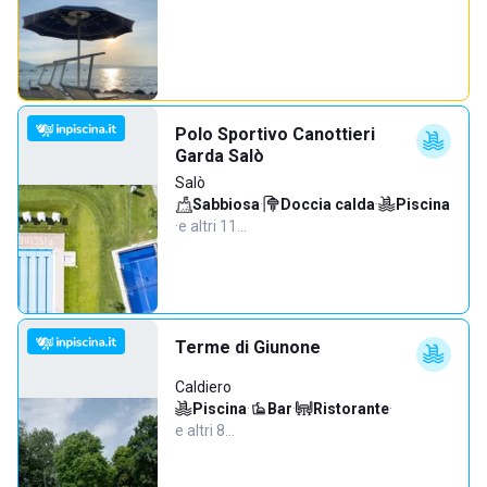
Polo Sportivo Canottieri
Garda Salò
Salò
Sabbiosa
·
Doccia calda
·
Piscina
·
e altri 11…
Terme di Giunone
Caldiero
Piscina
·
Bar
·
Ristorante
·
e altri 8…