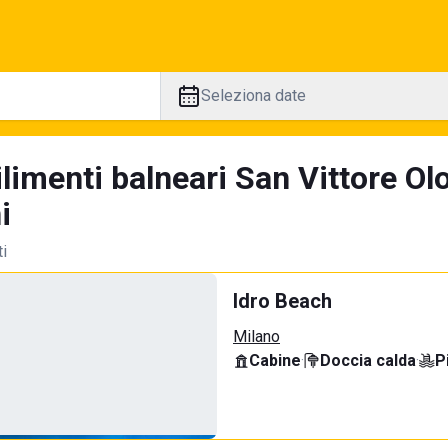
Seleziona date
ilimenti balneari San Vittore O
i
ti
Idro Beach
Milano
Cabine
·
Doccia calda
·
P