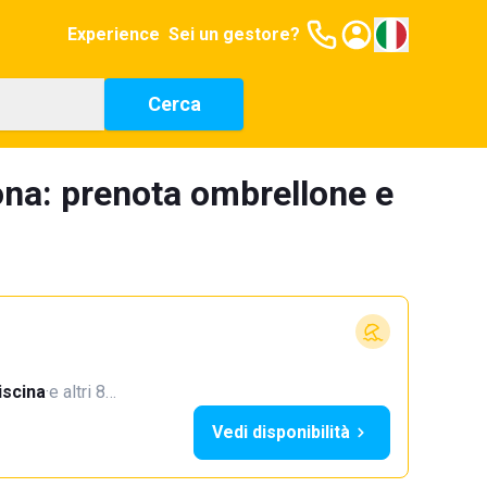
Experience
Sei un gestore?
Cerca
lona: prenota ombrellone e
iscina
·
e altri 8…
Vedi disponibilità