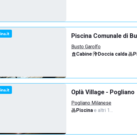
Piscina Comunale di Bu
Busto Garolfo
Cabine
·
Doccia calda
·
P
Oplà Village - Pogliano
Pogliano Milanese
Piscina
·
e altri 1…