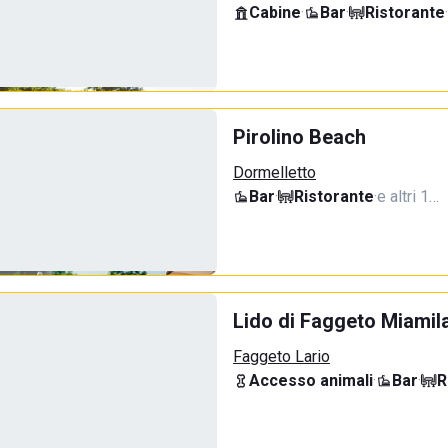
Cabine
·
Bar
·
Ristorante
·
Pirolino Beach
Dormelletto
Bar
·
Ristorante
·
e altri 1…
Lido di Faggeto Miamil
Faggeto Lario
Accesso animali
·
Bar
·
R