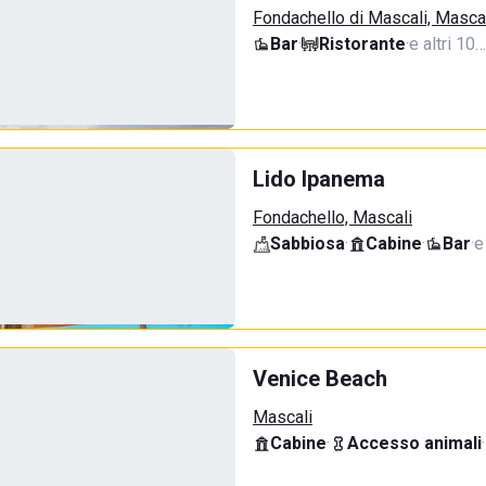
Fondachello di Mascali, Masca
Bar
·
Ristorante
·
e altri 10…
Lido Ipanema
Fondachello, Mascali
Sabbiosa
·
Cabine
·
Bar
·
e
Venice Beach
Mascali
Cabine
·
Accesso animali
·