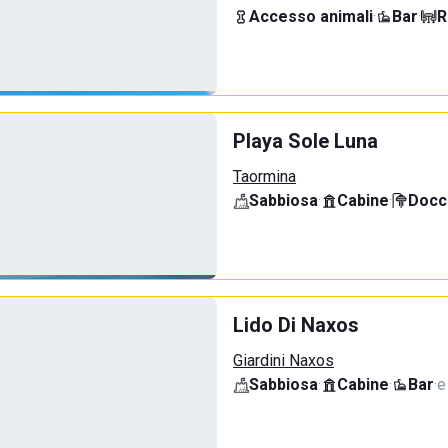
Accesso animali
·
Bar
·
R
Playa Sole Luna
Taormina
Sabbiosa
·
Cabine
·
Docci
Lido Di Naxos
Giardini Naxos
Sabbiosa
·
Cabine
·
Bar
·
e