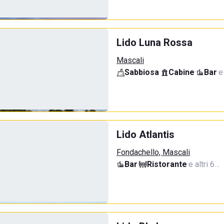
Lido Luna Rossa
Mascali
Sabbiosa
·
Cabine
·
Bar
·
e
Lido Atlantis
Fondachello, Mascali
Bar
·
Ristorante
·
e altri 6…