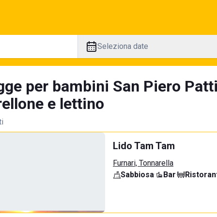
Seleziona date
gge per bambini San Piero Patti
llone e lettino
ti
Lido Tam Tam
Furnari, Tonnarella
Sabbiosa
·
Bar
·
Ristoran