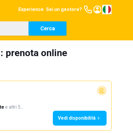
Experience
Sei un gestore?
Cerca
: prenota online
te
·
e altri 5…
Vedi disponibilità