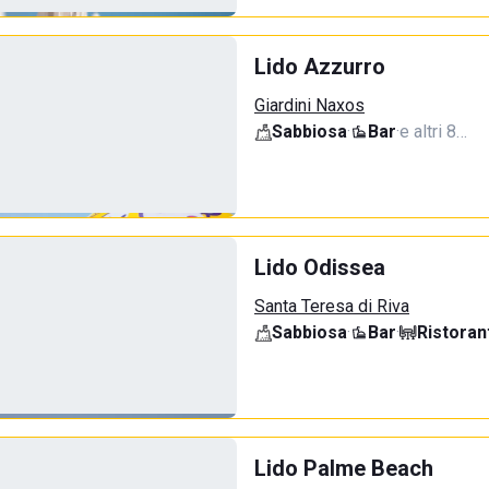
Lido Azzurro
Giardini Naxos
Sabbiosa
·
Bar
·
e altri 8…
Lido Odissea
Santa Teresa di Riva
Sabbiosa
·
Bar
·
Ristoran
Lido Palme Beach