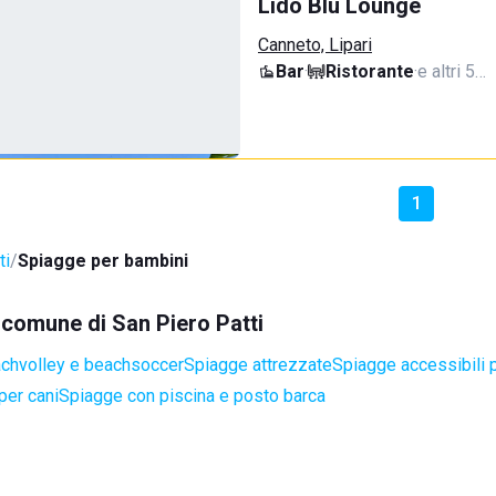
Lido Blu Lounge
Canneto, Lipari
Bar
·
Ristorante
·
e altri 5…
1
ti
Spiagge per bambini
l comune di San Piero Patti
achvolley e beachsoccer
Spiagge attrezzate
Spiagge accessibili p
per cani
Spiagge con piscina e posto barca