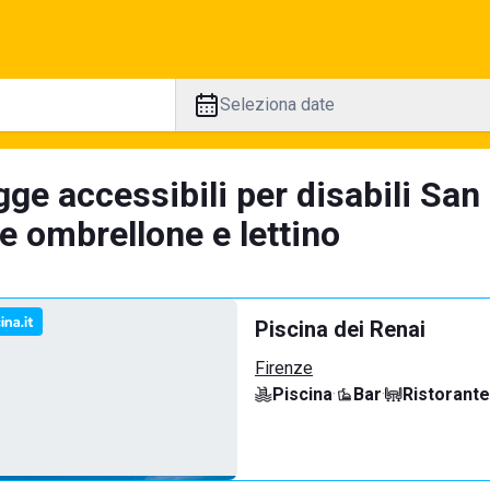
Seleziona date
ge accessibili per disabili San
e ombrellone e lettino
Piscina dei Renai
Firenze
Piscina
·
Bar
·
Ristorante