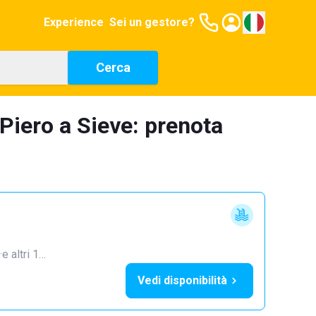
Experience
Sei un gestore?
Cerca
 Piero a Sieve: prenota
·
e altri 1…
Vedi disponibilità