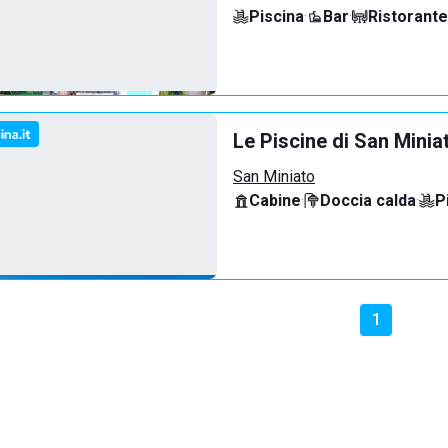
Piscina
·
Bar
·
Ristorante
Le Piscine di San Minia
San Miniato
Cabine
·
Doccia calda
·
P
1