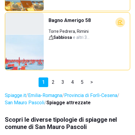
Bagno Amerigo 58
Torre Pedrera, Rimini
Sabbiosa
·
e altri 3…
1
2
3
4
5
>
Spiagge.it
Emilia-Romagna
Provincia di Forlì-Cesena
San Mauro Pascoli
Spiagge attrezzate
Scopri le diverse tipologie di spiagge nel
comune di San Mauro Pascoli