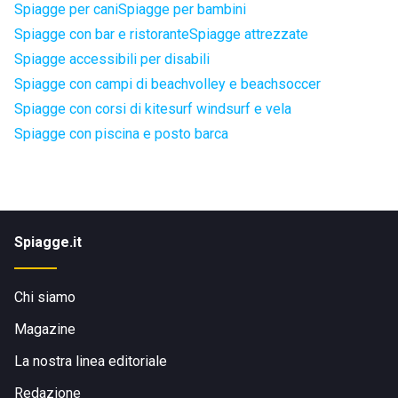
Spiagge per cani
Spiagge per bambini
Spiagge con bar e ristorante
Spiagge attrezzate
Spiagge accessibili per disabili
Spiagge con campi di beachvolley e beachsoccer
Spiagge con corsi di kitesurf windsurf e vela
Spiagge con piscina e posto barca
Spiagge.it
Chi siamo
Magazine
La nostra linea editoriale
Redazione