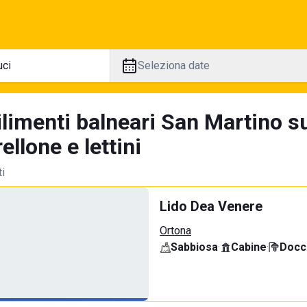
Seleziona date
ilimenti balneari San Martino s
llone e lettini
ti
Lido Dea Venere
Ortona
Sabbiosa
·
Cabine
·
Docci