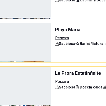
Sabbiosa
·
Cabine
·
Docci
Playa María
Pescara
Sabbiosa
·
Bar
·
Ristoran
La Prora Estatinfinite
Pescara
Sabbiosa
·
Doccia calda
·