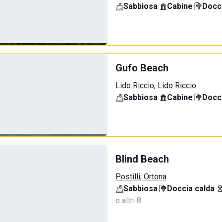
Sabbiosa
·
Cabine
·
Docci
Gufo Beach
Lido Riccio, Lido Riccio
Sabbiosa
·
Cabine
·
Docci
Blind Beach
Postilli, Ortona
Sabbiosa
·
Doccia calda
·
e altri 8…