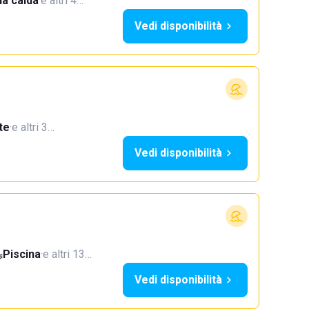
a calda
·
e altri 4…
Vedi disponibilità
te
·
e altri 3…
Vedi disponibilità
Piscina
·
e altri 13…
Vedi disponibilità