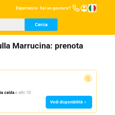
Experience
Sei un gestore?
Cerca
ulla Marrucina: prenota
a calda
·
e altri 10…
Vedi disponibilità