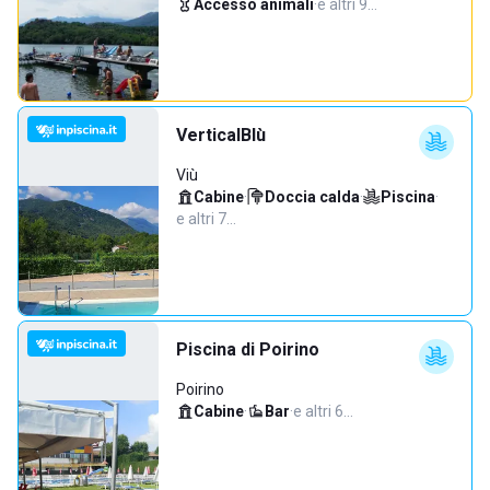
Accesso animali
·
e altri 9…
VerticalBlù
Viù
Cabine
·
Doccia calda
·
Piscina
·
e altri 7…
Piscina di Poirino
Poirino
Cabine
·
Bar
·
e altri 6…