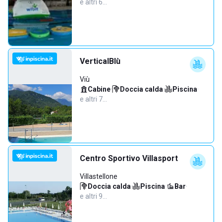
e altri 6…
VerticalBlù
Viù
Cabine
·
Doccia calda
·
Piscina
·
e altri 7…
Centro Sportivo Villasport
Villastellone
Doccia calda
·
Piscina
·
Bar
·
e altri 9…