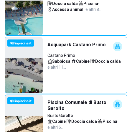
Doccia calda
·
Piscina
·
Accesso animali
·
e altri 8…
Acquapark Castano Primo
Castano Primo
Sabbiosa
·
Cabine
·
Doccia calda
·
e altri 11…
Piscina Comunale di Busto
Garolfo
Busto Garolfo
Cabine
·
Doccia calda
·
Piscina
·
e altri 6…