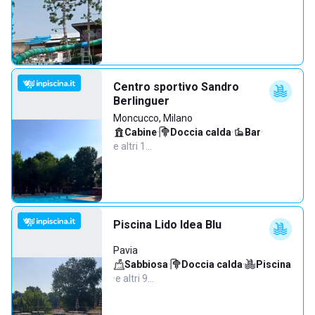
Centro sportivo Sandro
Berlinguer
Moncucco, Milano
Cabine
·
Doccia calda
·
Bar
·
e altri 1…
Piscina Lido Idea Blu
Pavia
Sabbiosa
·
Doccia calda
·
Piscina
·
e altri 9…