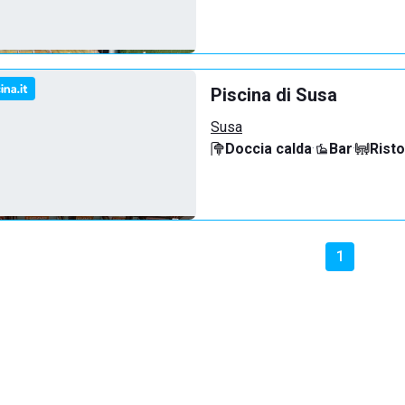
Piscina di Susa
Susa
Doccia calda
·
Bar
·
Rist
1