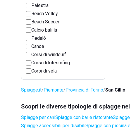
Palestra
Beach Volley
Beach Soccer
Calcio balilla
Pedalò
Canoe
Corsi di windsurf
Corsi di kitesurfing
Corsi di vela
Spiagge.it
Piemonte
Provincia di Torino
San Gillio
Scopri le diverse tipologie di spiagge nel
Spiagge per cani
Spiagge con bar e ristorante
Spiagge 
Spiagge accessibili per disabili
Spiagge con piscina e