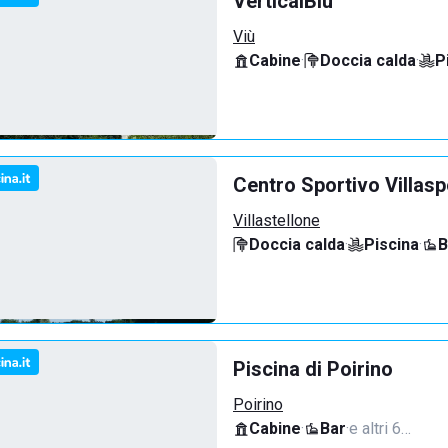
VerticalBlù
Viù
Cabine
·
Doccia calda
·
P
Centro Sportivo Villasp
Villastellone
Doccia calda
·
Piscina
·
B
Piscina di Poirino
Poirino
Cabine
·
Bar
·
e altri 6…