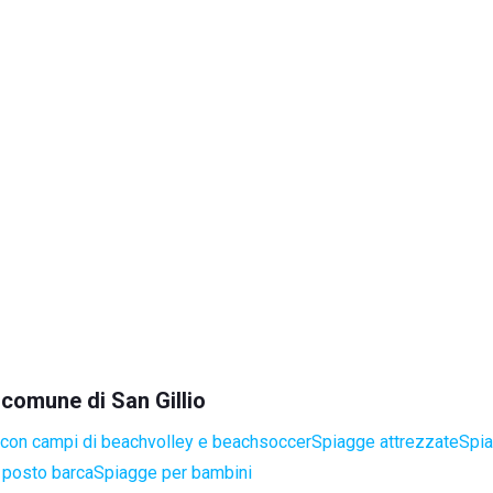
 comune di San Gillio
con campi di beachvolley e beachsoccer
Spiagge attrezzate
Spia
 posto barca
Spiagge per bambini