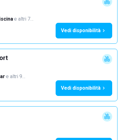
iscina
·
e altri 7…
Vedi disponibilità
ort
ar
·
e altri 9…
Vedi disponibilità