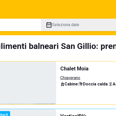
Seleziona date
limenti balneari San Gillio: pre
Chalet Moia
Chiaverano
Cabine
·
Doccia calda
·
A