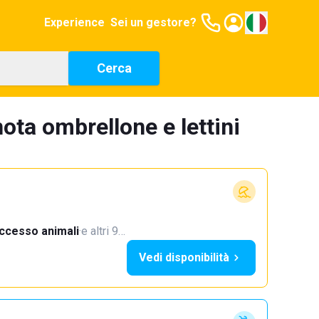
Experience
Sei un gestore?
Cerca
nota ombrellone e lettini
ccesso animali
·
e altri 9…
Vedi disponibilità