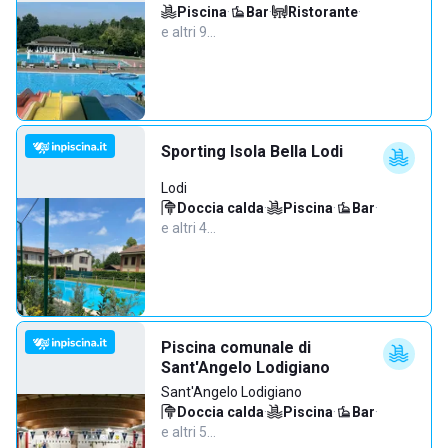
Piscina
·
Bar
·
Ristorante
·
e altri 9…
Sporting Isola Bella Lodi
Lodi
Doccia calda
·
Piscina
·
Bar
·
e altri 4…
Piscina comunale di
Sant'Angelo Lodigiano
Sant'Angelo Lodigiano
Doccia calda
·
Piscina
·
Bar
·
e altri 5…