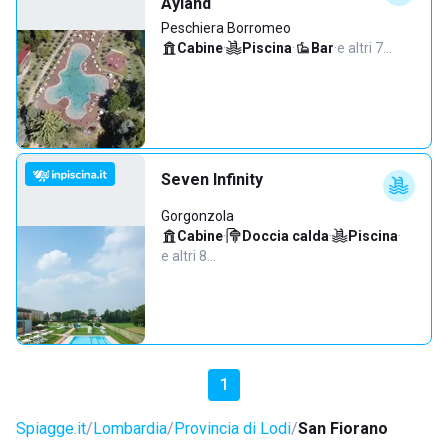
Ayland
Peschiera Borromeo
Cabine
·
Piscina
·
Bar
·
e altri 7…
Seven Infinity
Gorgonzola
Cabine
·
Doccia calda
·
Piscina
·
e altri 8…
1
Spiagge.it
Lombardia
Provincia di Lodi
San Fiorano