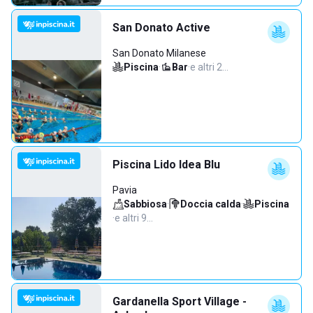
San Donato Active
San Donato Milanese
Piscina
·
Bar
·
e altri 2…
Piscina Lido Idea Blu
Pavia
Sabbiosa
·
Doccia calda
·
Piscina
·
e altri 9…
Gardanella Sport Village -