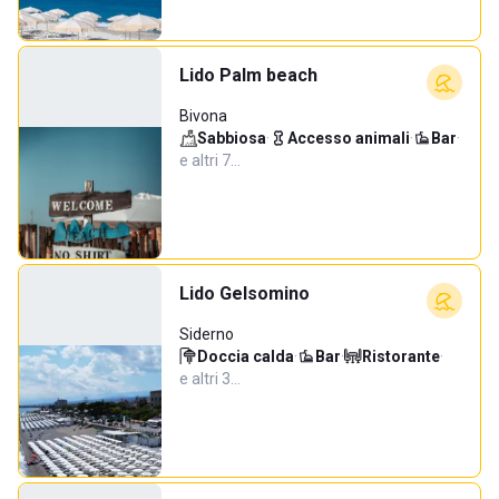
Lido Palm beach
Bivona
Sabbiosa
·
Accesso animali
·
Bar
·
e altri 7…
Lido Gelsomino
Siderno
Doccia calda
·
Bar
·
Ristorante
·
e altri 3…