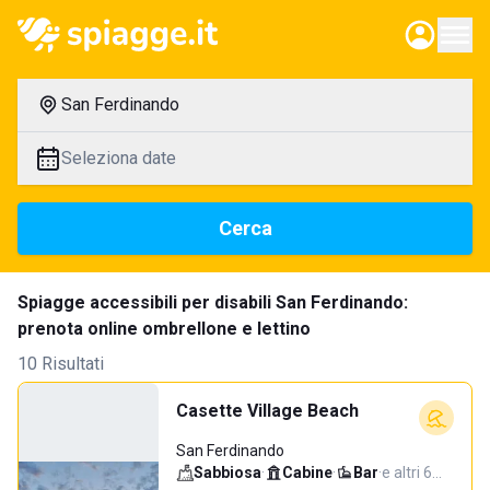
San Ferdinando
Seleziona date
Cerca
Spiagge accessibili per disabili San Ferdinando:
prenota online ombrellone e lettino
10 Risultati
Casette Village Beach
San Ferdinando
Sabbiosa
·
Cabine
·
Bar
·
e altri 6…