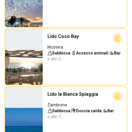
Lido Coco Bay
Nicotera
Sabbiosa
·
Accesso animali
·
Bar
·
e altri 5…
Lido la Bianca Spiaggia
Zambrone
Sabbiosa
·
Doccia calda
·
Bar
·
e altri 7…