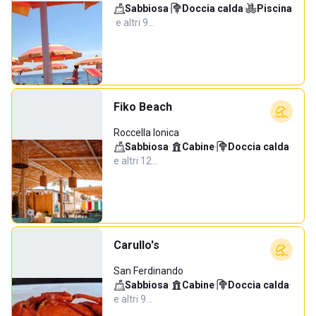
Sabbiosa
·
Doccia calda
·
Piscina
·
e altri 9…
Fiko Beach
Roccella Ionica
Sabbiosa
·
Cabine
·
Doccia calda
·
e altri 12…
Carullo's
San Ferdinando
Sabbiosa
·
Cabine
·
Doccia calda
·
e altri 9…