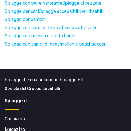
Spiagge con bar e ristorante
Spiagge attrezzate
Spiagge per cani
Spiagge accessibili per disabili
Spiagge per bambini
Spiagge con corsi di kitesurf windsurf e vela
Spiagge con piscina e posto barca
Spiagge con campi di beachvolley e beachsoccer
Spiagge.it è una soluzione Spiagge Srl
Società del
Gruppo Zucchetti
Spiagge.it
Chi siamo
Magazine