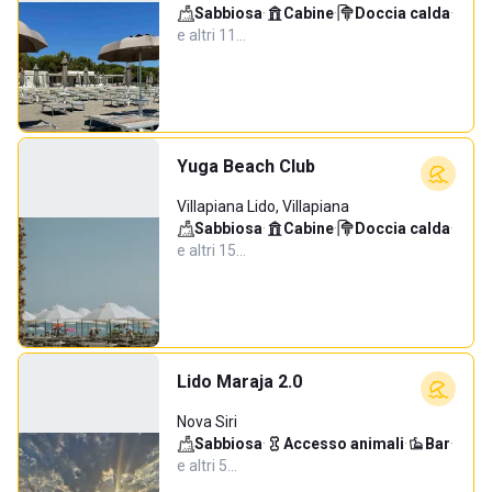
Sabbiosa
·
Cabine
·
Doccia calda
·
e altri 11…
Yuga Beach Club
Villapiana Lido, Villapiana
Sabbiosa
·
Cabine
·
Doccia calda
·
e altri 15…
Lido Maraja 2.0
Nova Siri
Sabbiosa
·
Accesso animali
·
Bar
·
e altri 5…