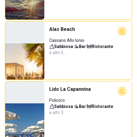
Alas Beach
Cassano Allo Ionio
Sabbiosa
·
Bar
·
Ristorante
·
e altri 5…
Lido La Capannina
Policoro
Sabbiosa
·
Bar
·
Ristorante
·
e altri 3…