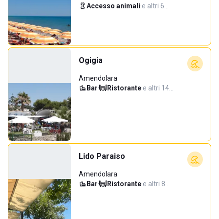
Accesso animali
·
e altri 6…
Ogigia
Amendolara
Bar
·
Ristorante
·
e altri 14…
Lido Paraiso
Amendolara
Bar
·
Ristorante
·
e altri 8…