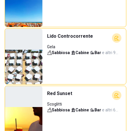
Lido Controcorrente
Gela
Sabbiosa
·
Cabine
·
Bar
·
e altri 9…
Red Sunset
Scoglitti
Sabbiosa
·
Cabine
·
Bar
·
e altri 6…