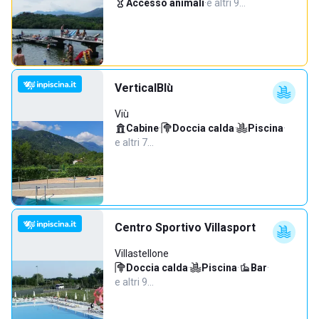
Accesso animali
·
e altri 9…
VerticalBlù
Viù
Cabine
·
Doccia calda
·
Piscina
·
e altri 7…
Centro Sportivo Villasport
Villastellone
Doccia calda
·
Piscina
·
Bar
·
e altri 9…