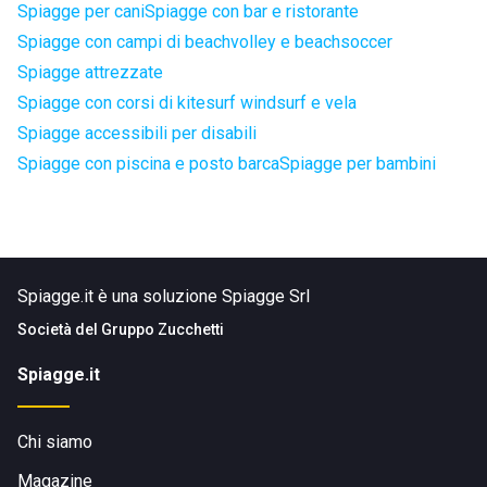
Spiagge per cani
Spiagge con bar e ristorante
Spiagge con campi di beachvolley e beachsoccer
Spiagge attrezzate
Spiagge con corsi di kitesurf windsurf e vela
Spiagge accessibili per disabili
Spiagge con piscina e posto barca
Spiagge per bambini
Spiagge.it è una soluzione Spiagge Srl
Società del
Gruppo Zucchetti
Spiagge.it
Chi siamo
Magazine