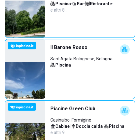
Piscina
·
Bar
·
Ristorante
·
e altri 8…
Il Barone Rosso
Sant’Agata Bolognese, Bologna
Piscina
Piscine Green Club
Casinalbo, Formigine
Cabine
·
Doccia calda
·
Piscina
·
e altri 9…