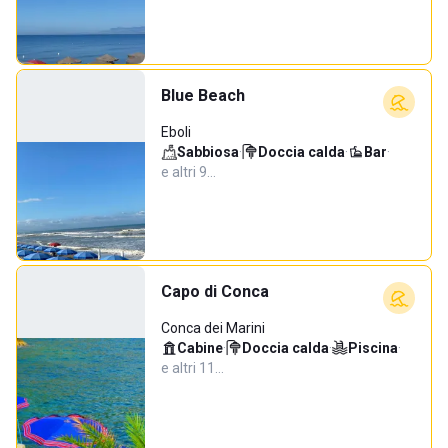
Blue Beach
Eboli
Sabbiosa
·
Doccia calda
·
Bar
·
e altri 9…
Capo di Conca
Conca dei Marini
Cabine
·
Doccia calda
·
Piscina
·
e altri 11…