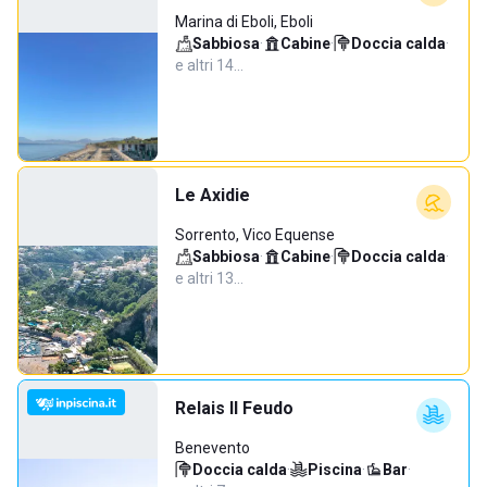
Marina di Eboli, Eboli
Sabbiosa
·
Cabine
·
Doccia calda
·
e altri 14…
Le Axidie
Sorrento, Vico Equense
Sabbiosa
·
Cabine
·
Doccia calda
·
e altri 13…
Relais Il Feudo
Benevento
Doccia calda
·
Piscina
·
Bar
·