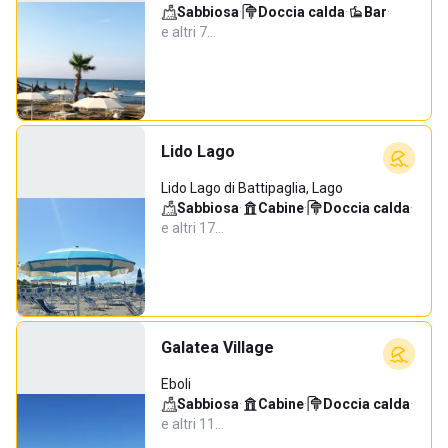
Sabbiosa
·
Doccia calda
·
Bar
·
e altri 7…
Lido Lago
Lido Lago di Battipaglia, Lago
Sabbiosa
·
Cabine
·
Doccia calda
·
e altri 17…
Galatea Village
Eboli
Sabbiosa
·
Cabine
·
Doccia calda
·
e altri 11…