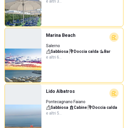
e altri 3…
Marina Beach
Salerno
Sabbiosa
·
Doccia calda
·
Bar
·
e altri 6…
Lido Albatros
Pontecagnano Faiano
Sabbiosa
·
Cabine
·
Doccia calda
·
e altri 5…