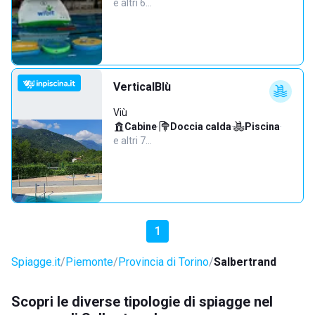
e altri 6…
VerticalBlù
Viù
Cabine
·
Doccia calda
·
Piscina
·
e altri 7…
1
Spiagge.it
Piemonte
Provincia di Torino
Salbertrand
Scopri le diverse tipologie di spiagge nel