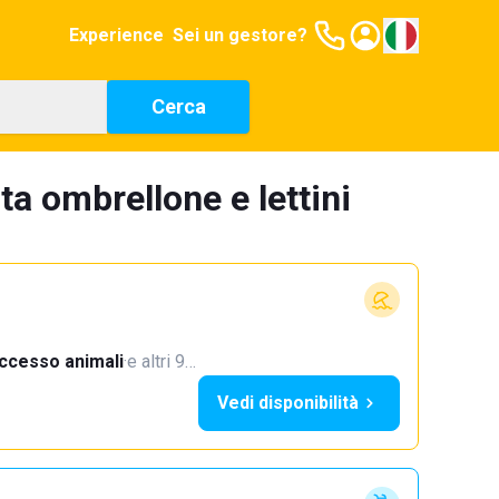
Experience
Sei un gestore?
Cerca
ta ombrellone e lettini
ccesso animali
·
e altri 9…
Vedi disponibilità