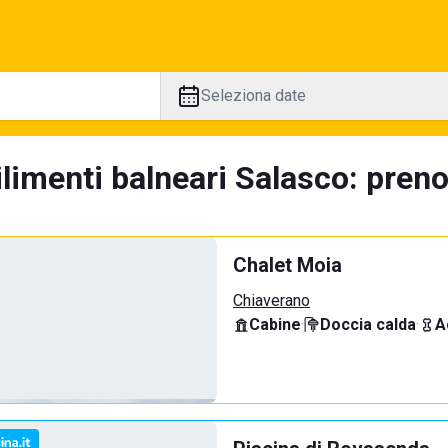
Seleziona date
limenti balneari Salasco: preno
Chalet Moia
Chiaverano
Cabine
·
Doccia calda
·
A