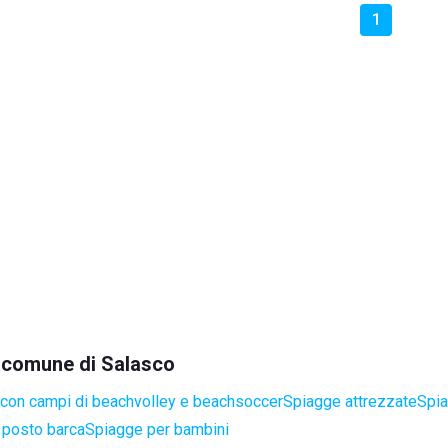
1
el comune di Salasco
con campi di beachvolley e beachsoccer
Spiagge attrezzate
Spia
 posto barca
Spiagge per bambini