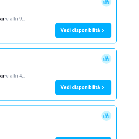
ar
·
e altri 9…
Vedi disponibilità
ar
·
e altri 4…
Vedi disponibilità