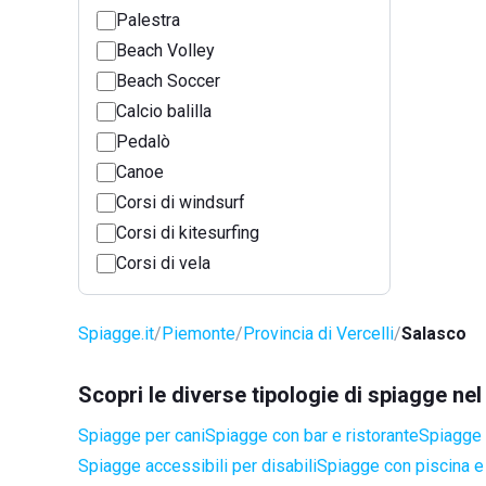
Palestra
Beach Volley
Beach Soccer
Calcio balilla
Pedalò
Canoe
Corsi di windsurf
Corsi di kitesurfing
Corsi di vela
Spiagge.it
Piemonte
Provincia di Vercelli
Salasco
Scopri le diverse tipologie di spiagge n
Spiagge per cani
Spiagge con bar e ristorante
Spiagge 
Spiagge accessibili per disabili
Spiagge con piscina e