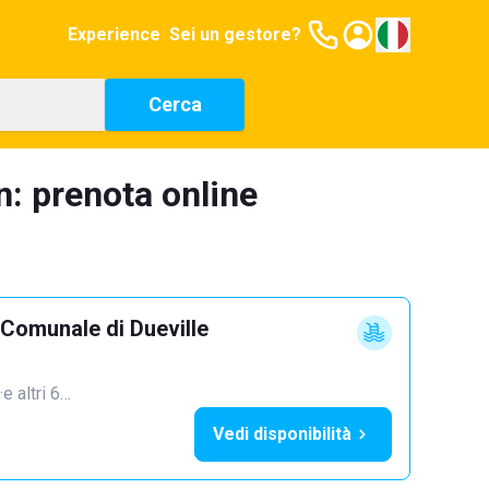
Experience
Sei un gestore?
Cerca
n: prenota online
 Comunale di Dueville
·
e altri 6…
Vedi disponibilità