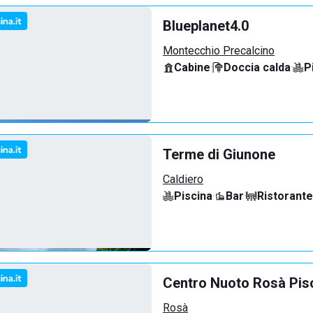
Blueplanet4.0
Montecchio Precalcino
Cabine
·
Doccia calda
·
P
Terme di Giunone
Caldiero
Piscina
·
Bar
·
Ristorante
Centro Nuoto Rosà Pis
Rosà