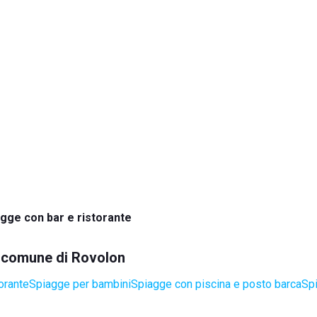
gge con bar e ristorante
el comune di Rovolon
orante
Spiagge per bambini
Spiagge con piscina e posto barca
Sp