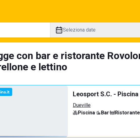
Seleziona date
gge con bar e ristorante Rovolo
llone e lettino
Leosport S.C. - Piscina
Dueville
Piscina
·
Bar
·
Ristorante