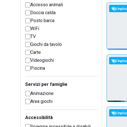
Accesso animali
Doccia calda
Posto barca
WiFi
TV
Giochi da tavolo
Carte
Videogiochi
Piscina
Servizi per famiglie
Animazione
Area giochi
Accessibilità
Spiaggia accessibile a disabili