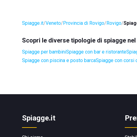
Spiagge.it
Veneto
Provincia di Rovigo
Rovigo
Spiag
Scopri le diverse tipologie di spiagge n
Spiagge per bambini
Spiagge con bar e ristorante
Spia
Spiagge con piscina e posto barca
Spiagge con corsi d
Spiagge.it
Pre