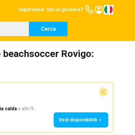
Experience
Sei un gestore?
Cerca
e beachsoccer Rovigo:
a calda
·
e altri 9…
Vedi disponibilità