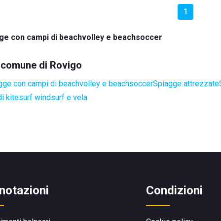
1
ge con campi di beachvolley e beachsoccer
el comune di Rovigo
gge con campi di beachvolley e beachsoccer
Spiagge attrezzate
i kitesurf windsurf e vela
notazioni
Condizioni