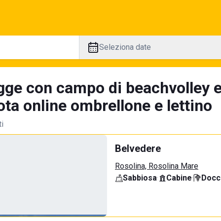
Seleziona date
gge con campo di beachvolley 
ta online ombrellone e lettino
ti
Belvedere
Rosolina, Rosolina Mare
Sabbiosa
·
Cabine
·
Docci