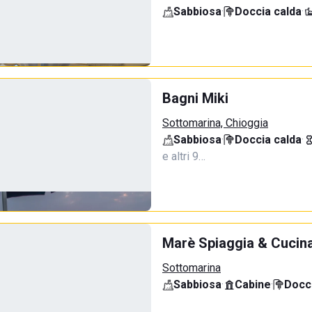
Sabbiosa
·
Doccia calda
·
Bagni Miki
Sottomarina, Chioggia
Sabbiosa
·
Doccia calda
·
e altri 9…
Marè Spiaggia & Cucin
Sottomarina
Sabbiosa
·
Cabine
·
Docci