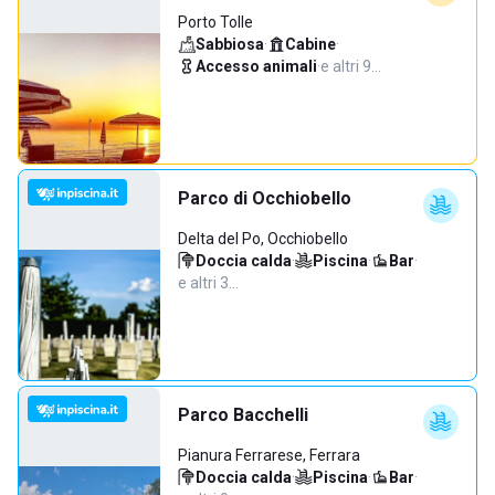
Porto Tolle
Sabbiosa
·
Cabine
·
Accesso animali
·
e altri 9…
Parco di Occhiobello
Delta del Po, Occhiobello
Doccia calda
·
Piscina
·
Bar
·
e altri 3…
Parco Bacchelli
Pianura Ferrarese, Ferrara
Doccia calda
·
Piscina
·
Bar
·