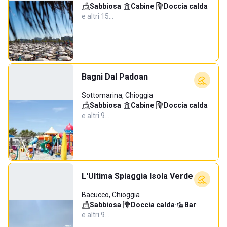
Sabbiosa
·
Cabine
·
Doccia calda
·
e altri 15…
Bagni Dal Padoan
Sottomarina, Chioggia
Sabbiosa
·
Cabine
·
Doccia calda
·
e altri 9…
L'Ultima Spiaggia Isola Verde
Bacucco, Chioggia
Sabbiosa
·
Doccia calda
·
Bar
·
e altri 9…