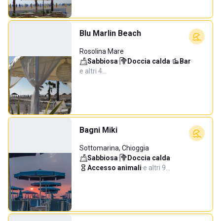
Blu Marlin Beach
Rosolina Mare
Sabbiosa
·
Doccia calda
·
Bar
·
e altri 4…
Bagni Miki
Sottomarina, Chioggia
Sabbiosa
·
Doccia calda
·
Accesso animali
·
e altri 9…