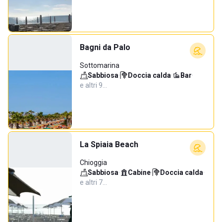
Bagni da Palo
Sottomarina
Sabbiosa
·
Doccia calda
·
Bar
·
e altri 9…
La Spiaia Beach
Chioggia
Sabbiosa
·
Cabine
·
Doccia calda
·
e altri 7…