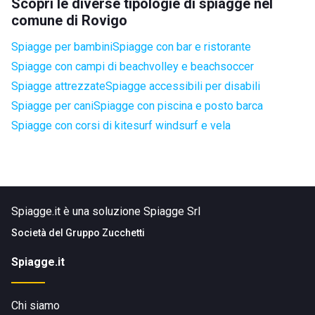
Scopri le diverse tipologie di spiagge nel
comune di Rovigo
Spiagge per bambini
Spiagge con bar e ristorante
Spiagge con campi di beachvolley e beachsoccer
Spiagge attrezzate
Spiagge accessibili per disabili
Spiagge per cani
Spiagge con piscina e posto barca
Spiagge con corsi di kitesurf windsurf e vela
Spiagge.it è una soluzione Spiagge Srl
Società del
Gruppo Zucchetti
Spiagge.it
Chi siamo