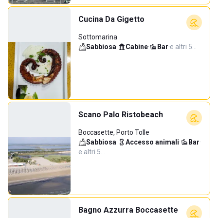
Cucina Da Gigetto
Sottomarina
Sabbiosa
·
Cabine
·
Bar
·
e altri 5…
Scano Palo Ristobeach
Boccasette, Porto Tolle
Sabbiosa
·
Accesso animali
·
Bar
·
e altri 5…
Bagno Azzurra Boccasette