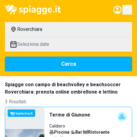
Roverchiara
Seleziona date
Cerca
Spiagge con campo di beachvolley e beachsoccer
Roverchiara: prenota online ombrellone e lettino
3 Risultati
Terme di Giunone
Caldiero
Piscina
·
Bar
·
Ristorante
·