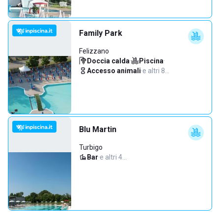
Family Park
Felizzano
Doccia calda
·
Piscina
·
Accesso animali
·
e altri 8…
Blu Martin
Turbigo
Bar
·
e altri 4…