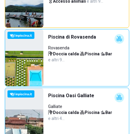
Accesso animali
·
e altri 9…
Piscina di Rovasenda
Rovasenda
Doccia calda
·
Piscina
·
Bar
·
e altri 9…
Piscina Oasi Galliate
Galliate
Doccia calda
·
Piscina
·
Bar
·
e altri 4…