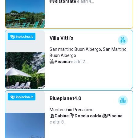
Ristorante
·
e altri 4…
Villa Vitti's
San martino Buon Albergo, San Martino
Buon Albergo
Piscina
·
e altri 2…
Blueplanet4.0
Montecchio Precalcino
Cabine
·
Doccia calda
·
Piscina
·
e altri 8…