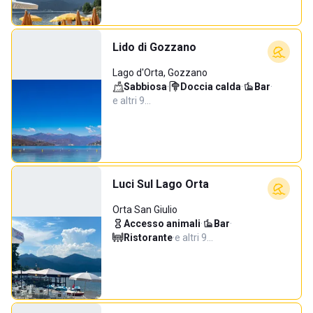
Lido di Gozzano
Lago d'Orta, Gozzano
Sabbiosa
·
Doccia calda
·
Bar
·
e altri 9…
Luci Sul Lago Orta
Orta San Giulio
Accesso animali
·
Bar
·
Ristorante
·
e altri 9…