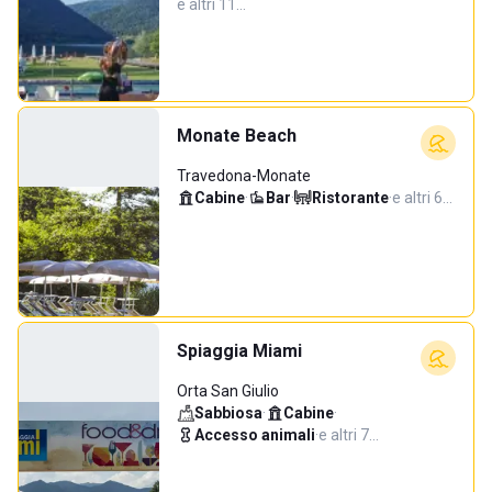
e altri 11…
Monate Beach
Travedona-Monate
Cabine
·
Bar
·
Ristorante
·
e altri 6…
Spiaggia Miami
Orta San Giulio
Sabbiosa
·
Cabine
·
Accesso animali
·
e altri 7…