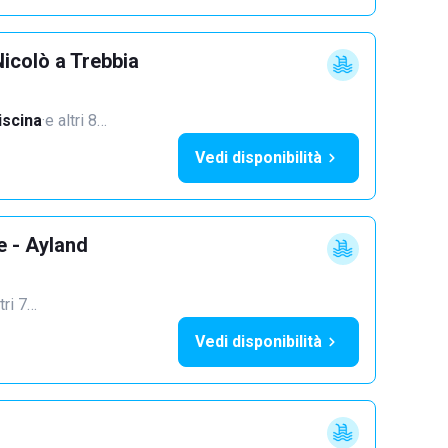
icolò a Trebbia
iscina
·
e altri 8…
Vedi disponibilità
e - Ayland
tri 7…
Vedi disponibilità