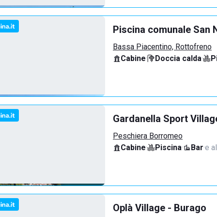
Piscina comunale San N
Bassa Piacentino, Rottofreno
Cabine
·
Doccia calda
·
P
Gardanella Sport Villag
Peschiera Borromeo
Cabine
·
Piscina
·
Bar
·
e al
Oplà Village - Burago