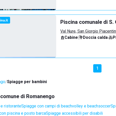
Piscina comunale di S. 
Val Nure, San Giorgio Piacenti
Cabine
·
Doccia calda
·
P
1
ngo
Spiagge per bambini
nel comune di Romanengo
e ristorante
Spiagge con campi di beachvolley e beachsoccer
Sp
con piscina e posto barca
Spiagge accessibili per disabili