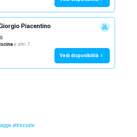
Giorgio Piacentino
no
iscina
·
e altri 7…
Vedi disponibilità
iagge attrezzate