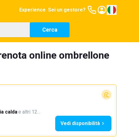
Experience
Sei un gestore?
Cerca
enota online ombrellone
a calda
·
e altri 12…
Vedi disponibilità