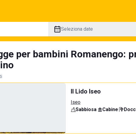
Seleziona date
gge per bambini Romanengo: pr
tino
ti
Il Lido Iseo
Iseo
Sabbiosa
·
Cabine
·
Docci