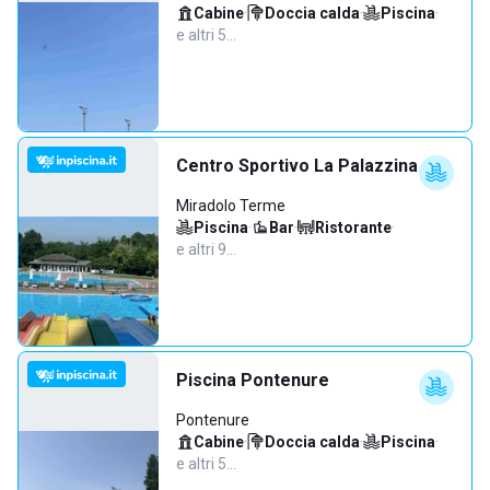
Cabine
·
Doccia calda
·
Piscina
·
e altri 5…
Centro Sportivo La Palazzina
Miradolo Terme
Piscina
·
Bar
·
Ristorante
·
e altri 9…
Piscina Pontenure
Pontenure
Cabine
·
Doccia calda
·
Piscina
·
e altri 5…