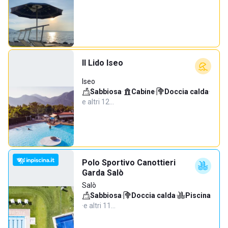
Il Lido Iseo
Iseo
Sabbiosa
·
Cabine
·
Doccia calda
·
e altri 12…
Polo Sportivo Canottieri
Garda Salò
Salò
Sabbiosa
·
Doccia calda
·
Piscina
·
e altri 11…