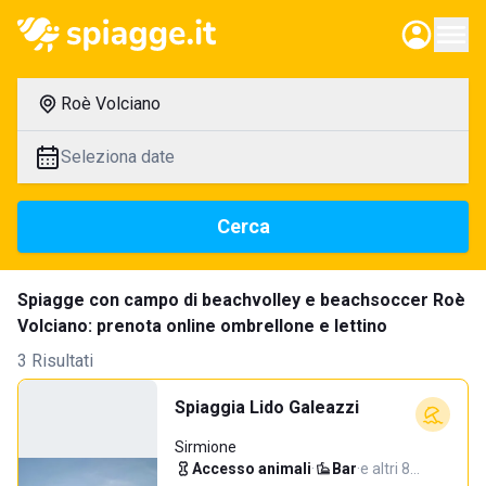
Roè Volciano
Seleziona date
Cerca
Spiagge con campo di beachvolley e beachsoccer Roè
Volciano: prenota online ombrellone e lettino
3 Risultati
Spiaggia Lido Galeazzi
Sirmione
Accesso animali
·
Bar
·
e altri 8…