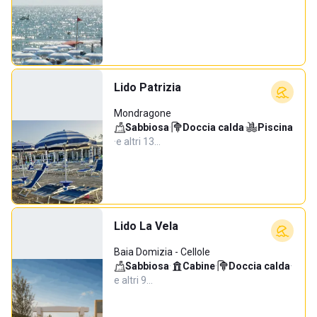
Lido Patrizia
Mondragone
Sabbiosa
·
Doccia calda
·
Piscina
·
e altri 13…
Lido La Vela
Baia Domizia - Cellole
Sabbiosa
·
Cabine
·
Doccia calda
·
e altri 9…