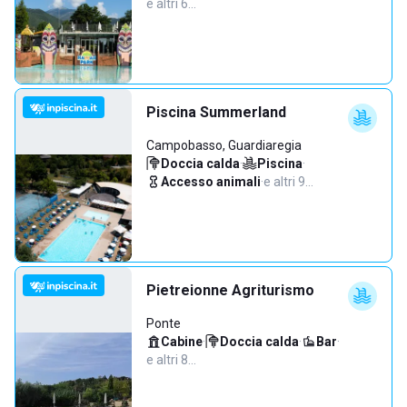
e altri 6…
Piscina Summerland
Campobasso, Guardiaregia
Doccia calda
·
Piscina
·
Accesso animali
·
e altri 9…
Pietreionne Agriturismo
Ponte
Cabine
·
Doccia calda
·
Bar
·
e altri 8…