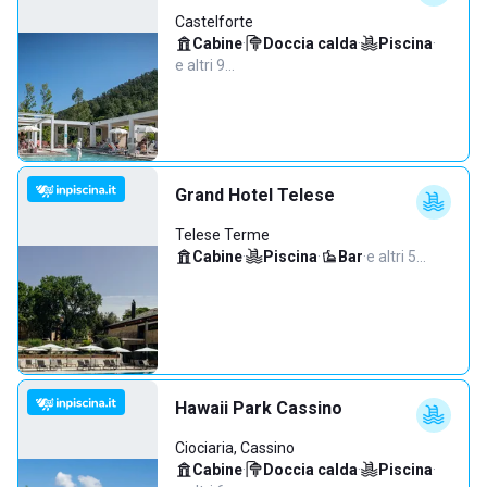
Castelforte
Cabine
·
Doccia calda
·
Piscina
·
e altri 9…
Grand Hotel Telese
Telese Terme
Cabine
·
Piscina
·
Bar
·
e altri 5…
Hawaii Park Cassino
Ciociaria, Cassino
Cabine
·
Doccia calda
·
Piscina
·