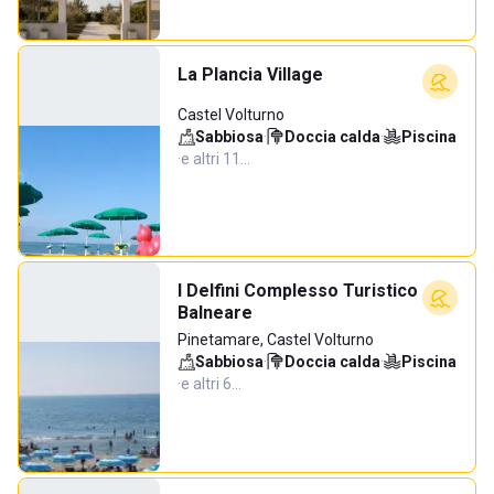
La Plancia Village
Castel Volturno
Sabbiosa
·
Doccia calda
·
Piscina
·
e altri 11…
I Delfini Complesso Turistico
Balneare
Pinetamare, Castel Volturno
Sabbiosa
·
Doccia calda
·
Piscina
·
e altri 6…