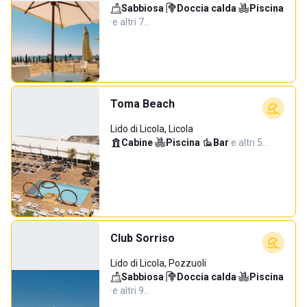
Sabbiosa
·
Doccia calda
·
Piscina
·
e altri 7…
Toma Beach
Lido di Licola, Licola
Cabine
·
Piscina
·
Bar
·
e altri 5…
Club Sorriso
Lido di Licola, Pozzuoli
Sabbiosa
·
Doccia calda
·
Piscina
·
e altri 9…