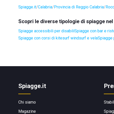
Spiagge.it
Calabria
Provincia di Reggio Calabria
Rocc
Scopri le diverse tipologie di spiagge ne
Spiagge accessibili per disabili
Spiagge con bar e rist
Spiagge con corsi di kitesurf windsurf e vela
Spiagge 
Spiagge.it
Pre
Chi siamo
Stabi
Magazine
Spiag