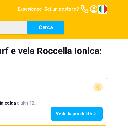
Experience
Sei un gestore?
Cerca
rf e vela Roccella Ionica:
a calda
·
e altri 12…
Vedi disponibilità