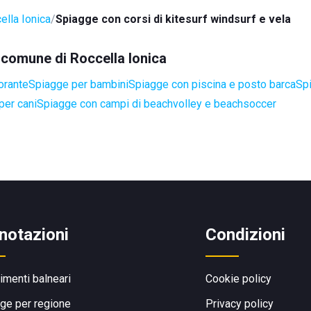
ella Ionica
Spiagge con corsi di kitesurf windsurf e vela
l comune di Roccella Ionica
orante
Spiagge per bambini
Spiagge con piscina e posto barca
Sp
per cani
Spiagge con campi di beachvolley e beachsoccer
notazioni
Condizioni
limenti balneari
Cookie policy
ge per regione
Privacy policy