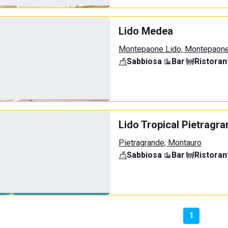
Lido Medea
Montepaone Lido, Montepaon
Sabbiosa
·
Bar
·
Ristoran
Lido Tropical Pietragr
Pietragrande, Montauro
Sabbiosa
·
Bar
·
Ristoran
1