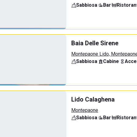
Sabbiosa
·
Bar
·
Ristoran
Baia Delle Sirene
Montepaone Lido, Montepaon
Sabbiosa
·
Cabine
·
Acce
Lido Calaghena
Montepaone
Sabbiosa
·
Bar
·
Ristoran