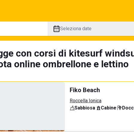
Seleziona date
ge con corsi di kitesurf windsu
ta online ombrellone e lettino
Fiko Beach
Roccella Ionica
Sabbiosa
·
Cabine
·
Docci