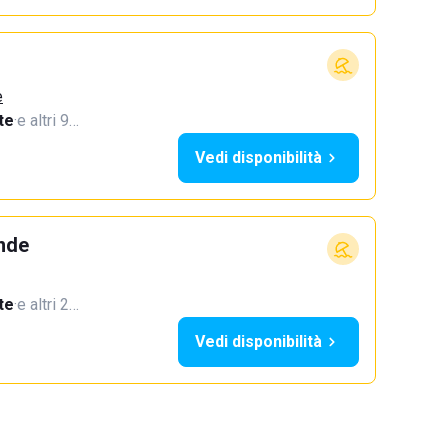
e
te
·
e altri 9…
Vedi disponibilità
ande
te
·
e altri 2…
Vedi disponibilità