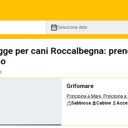
Seleziona date
gge per cani Roccalbegna: pren
no
ti
Grifomare
Principina a Mare, Principina a
Sabbiosa
·
Cabine
·
Acce