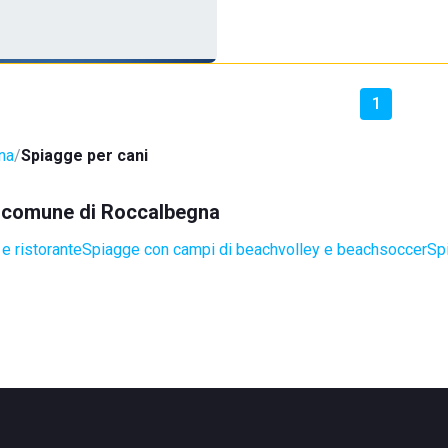
1
na
Spiagge per cani
el comune di Roccalbegna
e ristorante
Spiagge con campi di beachvolley e beachsoccer
Spi