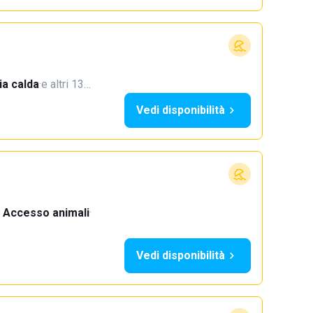
a calda
·
e altri 13…
Vedi disponibilità
Accesso animali
·
Vedi disponibilità