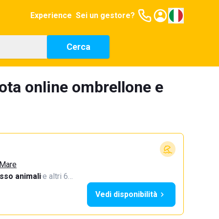
Experience
Sei un gestore?
Cerca
ota online ombrellone e
 Mare
sso animali
·
e altri 6…
Vedi disponibilità