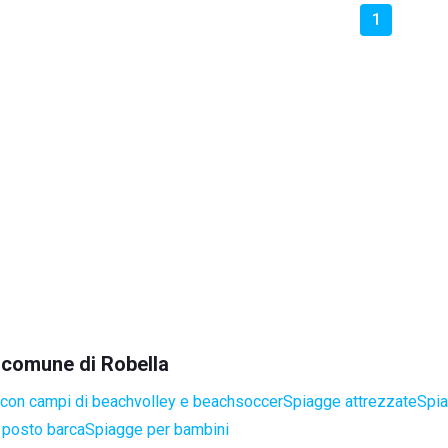
1
l comune di Robella
con campi di beachvolley e beachsoccer
Spiagge attrezzate
Spia
 posto barca
Spiagge per bambini