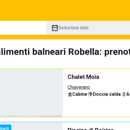
Seleziona date
limenti balneari Robella: prenot
Chalet Moia
Chiaverano
Cabine
·
Doccia calda
·
A