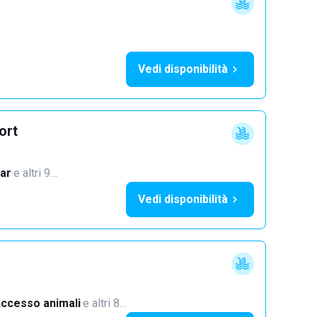
Vedi disponibilità
ort
ar
·
e altri 9…
Vedi disponibilità
ccesso animali
·
e altri 8…