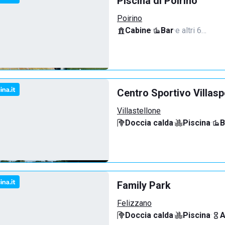
Piscina di Poirino
Poirino
Cabine
·
Bar
·
e altri 6…
Centro Sportivo Villasp
Villastellone
Doccia calda
·
Piscina
·
B
Family Park
Felizzano
Doccia calda
·
Piscina
·
A