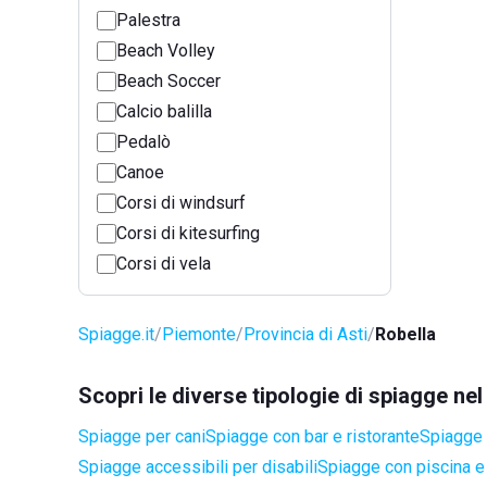
Palestra
Beach Volley
Beach Soccer
Calcio balilla
Pedalò
Canoe
Corsi di windsurf
Corsi di kitesurfing
Corsi di vela
Spiagge.it
Piemonte
Provincia di Asti
Robella
Scopri le diverse tipologie di spiagge ne
Spiagge per cani
Spiagge con bar e ristorante
Spiagge 
Spiagge accessibili per disabili
Spiagge con piscina e