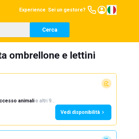
Experience
Sei un gestore?
Cerca
a ombrellone e lettini
ccesso animali
·
e altri 9…
Vedi disponibilità