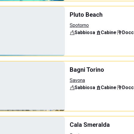
Pluto Beach
Spotorno
Sabbiosa
·
Cabine
·
Docci
Bagni Torino
Savona
Sabbiosa
·
Cabine
·
Docci
Cala Smeralda