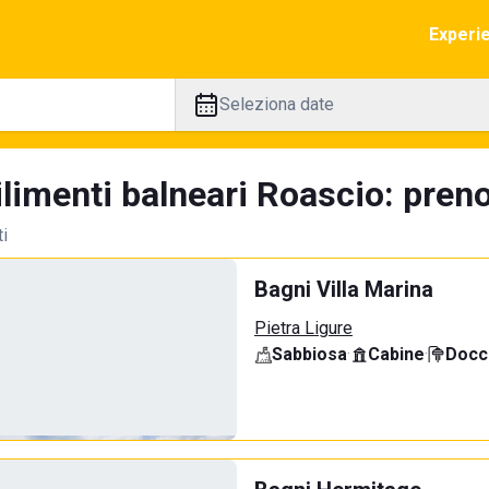
Experi
Seleziona date
limenti balneari Roascio: preno
ti
Bagni Villa Marina
Pietra Ligure
Sabbiosa
·
Cabine
·
Docci