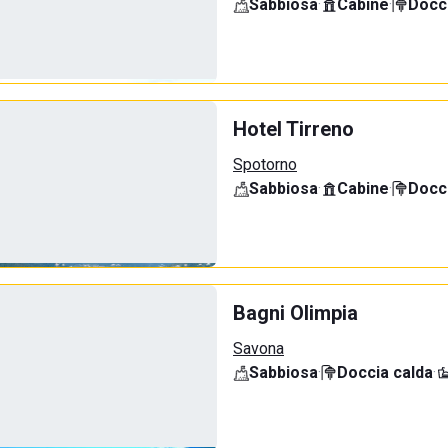
Sabbiosa
·
Cabine
·
Docci
Hotel Tirreno
Spotorno
Sabbiosa
·
Cabine
·
Docci
Bagni Olimpia
Savona
Sabbiosa
·
Doccia calda
·