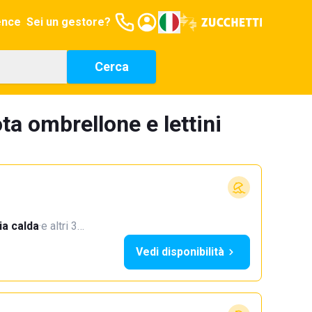
ence
Sei un gestore?
Cerca
ta ombrellone e lettini
a calda
·
e altri 3…
Vedi disponibilità