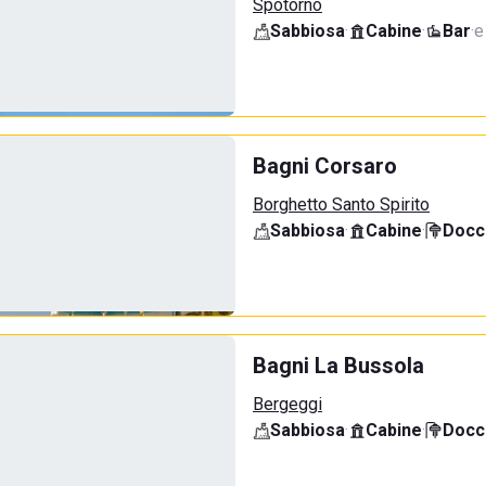
Spotorno
Sabbiosa
·
Cabine
·
Bar
·
e
Bagni Corsaro
Borghetto Santo Spirito
Sabbiosa
·
Cabine
·
Docci
Bagni La Bussola
Bergeggi
Sabbiosa
·
Cabine
·
Docci