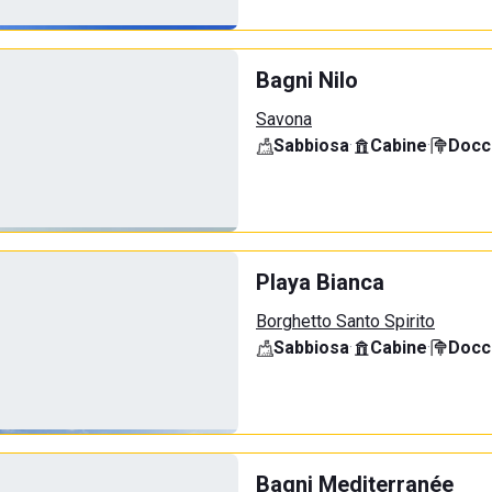
Bagni Nilo
Savona
Sabbiosa
·
Cabine
·
Docci
Playa Bianca
Borghetto Santo Spirito
Sabbiosa
·
Cabine
·
Docci
Bagni Mediterranée