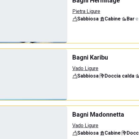
Bagni Hermitage
Pietra Ligure
Sabbiosa
·
Cabine
·
Bar
·
e
Bagni Karibu
Vado Ligure
Sabbiosa
·
Doccia calda
·
Bagni Madonnetta
Vado Ligure
Sabbiosa
·
Cabine
·
Docci