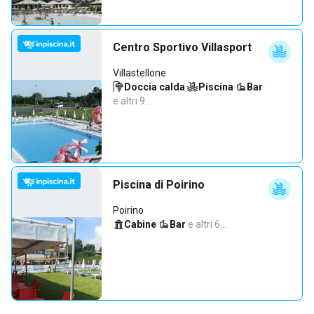
Centro Sportivo Villasport
Villastellone
Doccia calda
·
Piscina
·
Bar
·
e altri 9…
Piscina di Poirino
Poirino
Cabine
·
Bar
·
e altri 6…