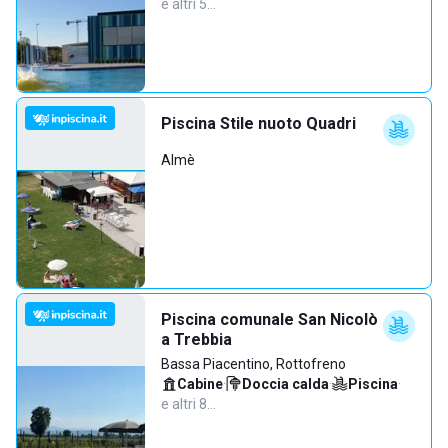
e altri 5…
Piscina Stile nuoto Quadri
Almè
Piscina comunale San Nicolò
a Trebbia
Bassa Piacentino, Rottofreno
Cabine
·
Doccia calda
·
Piscina
·
e altri 8…