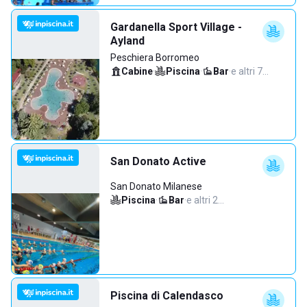
Gardanella Sport Village -
Ayland
Peschiera Borromeo
Cabine
·
Piscina
·
Bar
·
e altri 7…
San Donato Active
San Donato Milanese
Piscina
·
Bar
·
e altri 2…
Piscina di Calendasco