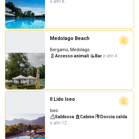
e altri 8…
Medolago Beach
Bergamo, Medolago
Accesso animali
·
Bar
·
e altri 4…
Il Lido Iseo
Iseo
Sabbiosa
·
Cabine
·
Doccia calda
·
e altri 12…