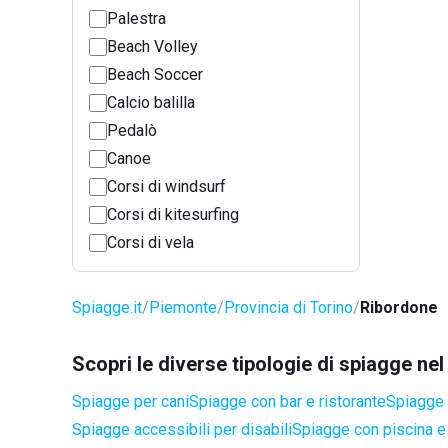
Palestra
Beach Volley
Beach Soccer
Calcio balilla
Pedalò
Canoe
Corsi di windsurf
Corsi di kitesurfing
Corsi di vela
Spiagge.it
Piemonte
Provincia di Torino
Ribordone
Scopri le diverse tipologie di spiagge n
Spiagge per cani
Spiagge con bar e ristorante
Spiagge 
Spiagge accessibili per disabili
Spiagge con piscina e