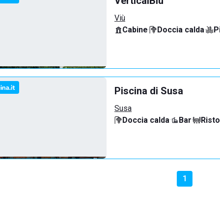
VerticalBlù
Viù
Cabine
·
Doccia calda
·
P
Piscina di Susa
Susa
Doccia calda
·
Bar
·
Rist
1