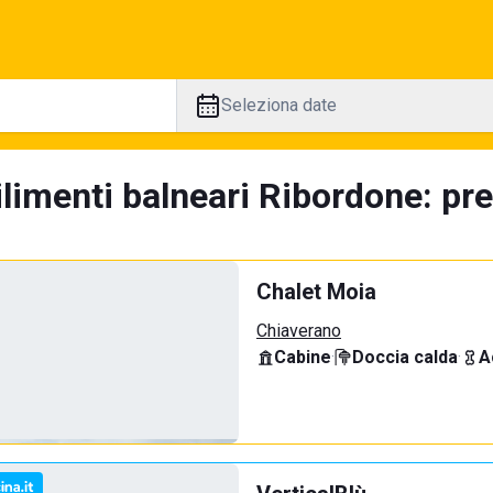
Seleziona date
limenti balneari Ribordone: pre
Chalet Moia
Chiaverano
Cabine
·
Doccia calda
·
A