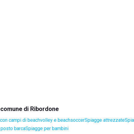
el comune di Ribordone
con campi di beachvolley e beachsoccer
Spiagge attrezzate
Spia
 posto barca
Spiagge per bambini