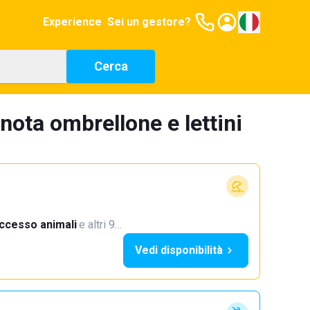
Experience
Sei un gestore?
Cerca
nota ombrellone e lettini
ccesso animali
·
e altri 9…
Vedi disponibilità