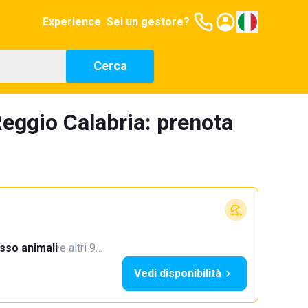
Experience
Sei un gestore?
Cerca
eggio Calabria: prenota
sso animali
·
e altri 9…
Vedi disponibilità