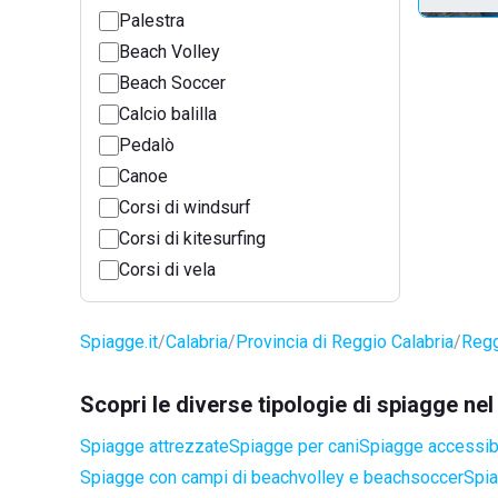
Palestra
Beach Volley
Beach Soccer
Calcio balilla
Pedalò
Canoe
Corsi di windsurf
Corsi di kitesurfing
Corsi di vela
Spiagge.it
Calabria
Provincia di Reggio Calabria
Regg
Scopri le diverse tipologie di spiagge ne
Spiagge attrezzate
Spiagge per cani
Spiagge accessibil
Spiagge con campi di beachvolley e beachsoccer
Spia