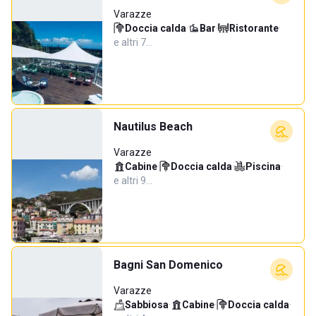
Varazze
Doccia calda
·
Bar
·
Ristorante
·
e altri 7…
Nautilus Beach
Varazze
Cabine
·
Doccia calda
·
Piscina
·
e altri 9…
Bagni San Domenico
Varazze
Sabbiosa
·
Cabine
·
Doccia calda
·