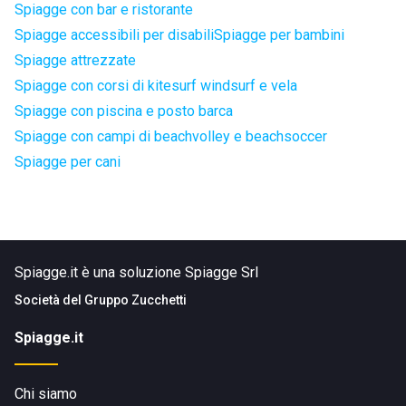
Spiagge con bar e ristorante
Spiagge accessibili per disabili
Spiagge per bambini
Spiagge attrezzate
Spiagge con corsi di kitesurf windsurf e vela
Spiagge con piscina e posto barca
Spiagge con campi di beachvolley e beachsoccer
Spiagge per cani
Spiagge.it è una soluzione Spiagge Srl
Società del
Gruppo Zucchetti
Spiagge.it
Chi siamo