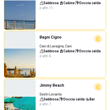
Sabbiosa
·
Cabine
·
Doccia calda
·
e altri 11…
Bagni Cigno
Cavi di Lavagna, Cavi
Sabbiosa
·
Cabine
·
Doccia calda
·
e altri 4…
Jimmy Beach
Sestri Levante
Sabbiosa
·
Doccia calda
·
Bar
·
e altri 7…