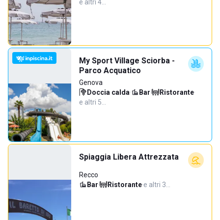
e altri 4…
My Sport Village Sciorba -
Parco Acquatico
Genova
Doccia calda
·
Bar
·
Ristorante
·
e altri 5…
Spiaggia Libera Attrezzata
Recco
Bar
·
Ristorante
·
e altri 3…