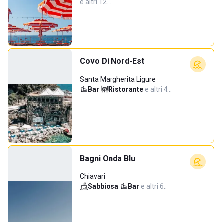
e altri 12…
Covo Di Nord-Est
Santa Margherita Ligure
Bar
·
Ristorante
·
e altri 4…
Bagni Onda Blu
Chiavari
Sabbiosa
·
Bar
·
e altri 6…