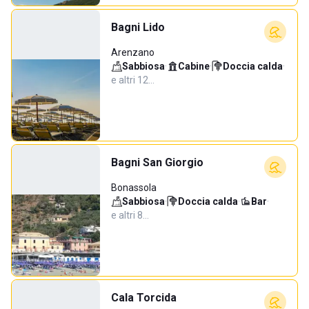
Bagni Lido
Arenzano
Sabbiosa
·
Cabine
·
Doccia calda
·
e altri 12…
Bagni San Giorgio
Bonassola
Sabbiosa
·
Doccia calda
·
Bar
·
e altri 8…
Cala Torcida